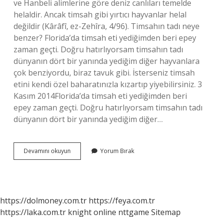
ve Hanbeli alimlerine göre deniz canlıları temelde
helaldir. Ancak timsah gibi yırtıcı hayvanlar helal
değildir (Kârâfî, ez-Zehîra, 4/96). Timsahın tadı neye
benzer? Florida’da timsah eti yediğimden beri epey
zaman geçti. Doğru hatırlıyorsam timsahın tadı
dünyanın dört bir yanında yediğim diğer hayvanlara
çok benziyordu, biraz tavuk gibi. İsterseniz timsah
etini kendi özel baharatınızla kızartıp yiyebilirsiniz. 3
Kasım 2014Florida’da timsah eti yediğimden beri
epey zaman geçti. Doğru hatırlıyorsam timsahın tadı
dünyanın dört bir yanında yediğim diğer…
Timsah
Devamını okuyun
Yorum Bırak
Eti
Yenir
Mi
https://dolmoney.com.tr
https://feya.com.tr
https://laka.com.tr
knight online
nttgame
Sitemap