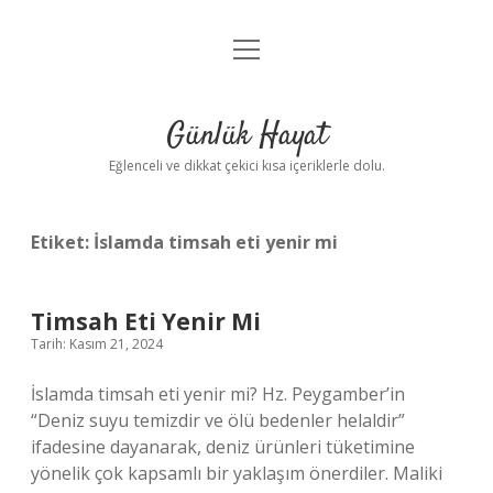
menüyü
Anasayfa
aç
Gizlilik Politikası
Günlük Hayat
Yasal Uyarı
Eğlenceli ve dikkat çekici kısa içeriklerle dolu.
Hakkımızda
Etiket:
İslamda timsah eti yenir mi
Timsah Eti Yenir Mi
Tarih: Kasım 21, 2024
İslamda timsah eti yenir mi? Hz. Peygamber’in
“Deniz suyu temizdir ve ölü bedenler helaldir”
ifadesine dayanarak, deniz ürünleri tüketimine
yönelik çok kapsamlı bir yaklaşım önerdiler. Maliki