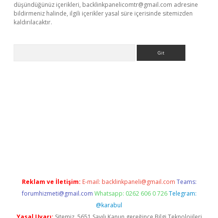
düşündüğünüz içerikleri,
backlinkpanelicomtr@gmail.com
adresine
bildirmeniz halinde, ilgili içerikler yasal süre içerisinde sitemizden
kaldırılacaktır.
Arama
ci giriş
betexper.xyz
Reklam ve İletişim:
E-mail:
backlinkpaneli@gmail.com
Teams:
forumhizmeti@gmail.com
Whatsapp: 0262 606 0 726
Telegram:
@karabul
Yasal Uyarı:
Sitemiz, 5651 Sayılı Kanun gereğince Bilgi Teknolojileri