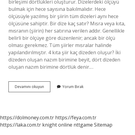
birleşimi dörtlükleri oluşturur. Dizelerdeki ölçüyü
bulmak için hece sayısına bakılmalıdır. Hece
ölçüsüyle yazılmış bir şiirin tüm dizeleri aynı hece
ölçüsüne sahiptir. Bir dize kaç satır? Mısra veya kıta,
mısranın (şiirin) her satırına verilen addır. Genellikle
belirli bir ölçüye göre düzenlenir; ancak bir ölçü
olması gerekmez. Tüm şiirler mısralar halinde
yapılandırılmıştır. 4 kıta şiir kaç dizeden oluşur? İki
dizeden oluşan nazım birimine beyit, dört dizeden
oluşan nazım birimine dörtlük denir.…
Dize
Devamını okuyun
Yorum Bırak
Nasıl
Hesaplanır
https://dolmoney.com.tr
https://feya.com.tr
https://laka.com.tr
knight online
nttgame
Sitemap