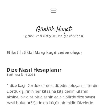
menüyü
Anasayfa
aç
Gizlilik Politikası
Günlük Hayat
Yasal Uyarı
Eğlenceli ve dikkat çekici kısa içeriklerle dolu.
Hakkımızda
Etiket:
İstiklal Marşı kaç dizeden oluşur
Dize Nasıl Hesaplanır
Tarih: Aralık 14, 2024
1 dize kaç? Dörtlükler dört dizeden oluşan şiirlerdir.
Dörtlük şiirinin her kıtasına kıta denir. Kıtanın
aksine, bir dize bir dizenin adıdır. Şiirde dize sayısı
nasıl bulunur? Şiirin en küçük birimidir. Dizelerin