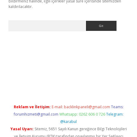
bildirmeniz halinde, ilgili içerikler yasal süre içerisinde sitemizden
kaldırılacaktır.
Arama
ci giriş
betexper.xyz
Reklam ve İletişim:
E-mail:
backlinkpaneli@gmail.com
Teams:
forumhizmeti@gmail.com
Whatsapp: 0262 606 0 726
Telegram:
@karabul
Yasal Uyarı:
Sitemiz, 5651 Sayılı Kanun gereğince Bilgi Teknolojileri
ve İletişim Kurumu (BTK) tarafından onaylanmış bir Yer Sağlayıcı