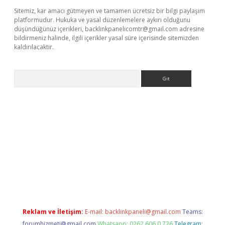
Sitemiz, kar amacı gütmeyen ve tamamen ücretsiz bir bilgi paylaşım
platformudur. Hukuka ve yasal düzenlemelere aykırı olduğunu
düşündüğünüz içerikleri,
backlinkpanelicomtr@gmail.com
adresine
bildirmeniz halinde, ilgili içerikler yasal süre içerisinde sitemizden
kaldırılacaktır.
Arama
ci giriş
betexper.xyz
Reklam ve İletişim:
E-mail:
backlinkpaneli@gmail.com
Teams:
forumhizmeti@gmail.com
Whatsapp: 0262 606 0 726
Telegram: