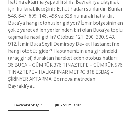
hattına aktarma yapabilirsiniz. Bayraklı’ya ulaşmak
için kullanabileceğiniz Eshot hatları şunlardır: Bunlar
543, 847, 699, 148, 498 ve 328 numaralı hatlardır.
Buca’ya hangi otobüsler gidiyor? İzmir bölgesinin en
çok ziyaret edilen yerlerinden biri olan Buca’ya toplu
taşıma ile nasıl gidilir? Otobüs: 121, 200, 330, 543,
912. İzmir Buca Seyfi Demirsoy Devlet Hastanesi’ne
hangi otobüs gider? Hastanemizin ana girişindeki
(araç girişi) duraktan hareket eden otobüs hatları:
36 BUCA – GÜMRÜK.376 TINAZTEPE – GÜMRÜK.576
TINAZTEPE – HALKAPINAR METRO.818 ESBAŞ –
ŞİRİNYER AKTARMA. Bornova metrodan
Bayraklı’ya…
Bucadan
Devamını okuyun
Yorum Bırak
Bayraklıya
Hangi
Otobüs
Gider