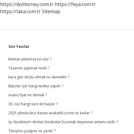
https://dolmoney.com.tr
https://feya.com.tr
https://laka.com.tr
Sitemap
Sidebar
Son Yazılar
Mantar yıkanırsa ne olur ?
Tasarımı yapmak nedir ?
Kara gün dostu olmak ne demektir ?
Bipolar için hangi testler yapılır ?
Avans fiyat ne demek ?
30. cüz hangi sure ile başlar ?
2025 yılında kira davası avukatlık ücreti ne kadar ?
İşi düzelteyim derken büsbütün bozmak deyiminin anlamı nedir ?
Tanışma çiçeğine ne yazılır ?