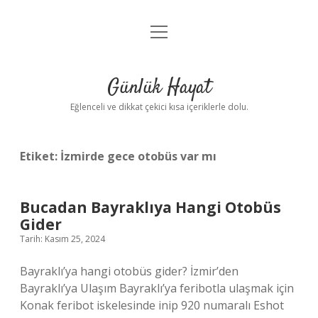
menüyü
Anasayfa
aç
Gizlilik Politikası
Günlük Hayat
Yasal Uyarı
Eğlenceli ve dikkat çekici kısa içeriklerle dolu.
Hakkımızda
Etiket:
İzmirde gece otobüs var mı
Bucadan Bayraklıya Hangi Otobüs
Gider
Tarih: Kasım 25, 2024
Bayraklı’ya hangi otobüs gider? İzmir’den
Bayraklı’ya Ulaşım Bayraklı’ya feribotla ulaşmak için
Konak feribot iskelesinde inip 920 numaralı Eshot