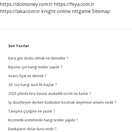
Verilir
https://dolmoney.com.tr
https://feya.com.tr
Mi
https://laka.com.tr
knight online
nttgame
Sitemap
Sidebar
Son Yazılar
Kara gün dostu olmak ne demektir ?
Bipolar için hangi testler yapılır ?
Avans fiyat ne demek ?
30. cüz hangi sure ile başlar ?
2025 yılında kira davası avukatlık ücreti ne kadar ?
İşi düzelteyim derken büsbütün bozmak deyiminin anlamı nedir ?
Tanışma çiçeğine ne yazılır ?
Kozmetik üretiminde hangi testler yapılır ?
Bankaların dolar kuru nedir ?