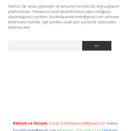
Sitemiz, kar amacı gütmeyen ve tamamen ücretsiz bir bilgi paylaşım
platformudur. Hukuka ve yasal düzenlemelere aykırı olduğunu
düşündüğünüz içerikleri,
backlinkpanelicomtr@gmail.com
adresine
bildirmeniz halinde, ilgili içerikler yasal süre içerisinde sitemizden
kaldırılacaktır.
Arama
xyz
Reklam ve İletişim:
E-mail:
backlinkpaneli@gmail.com
Teams:
forumhizmeti@gmail.com
Whatsapp: 0262 606 0 726
Telegram: