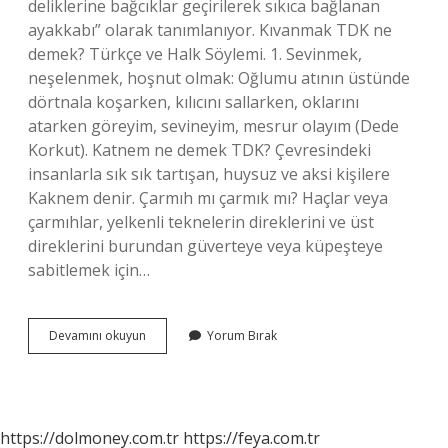
deliklerine bağcıklar geçirilerek sıkıca bağlanan
ayakkabı” olarak tanımlanıyor. Kıvanmak TDK ne
demek? Türkçe ve Halk Söylemi. 1. Sevinmek,
neşelenmek, hoşnut olmak: Oğlumu atının üstünde
dörtnala koşarken, kılıcını sallarken, oklarını
atarken göreyim, sevineyim, mesrur ​​olayım (Dede
Korkut). Katnem ne demek TDK? Çevresindeki
insanlarla sık sık tartışan, huysuz ve aksi kişilere
Kaknem denir. Çarmıh mı çarmık mı? Haçlar veya
çarmıhlar, yelkenli teknelerin direklerini ve üst
direklerini burundan güverteye veya küpeşteye
sabitlemek için…
Çarmık
Devamını okuyun
Yorum Bırak
Ne
Demek
Tdk
https://dolmoney.com.tr
https://feya.com.tr