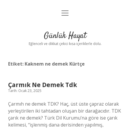
menüyü
Anasayfa
aç
Gizlilik Politikası
Günlük Hayat
Yasal Uyarı
Eğlenceli ve dikkat çekici kısa içeriklerle dolu.
Hakkımızda
Etiket:
Kaknem ne demek Kürtçe
Çarmık Ne Demek Tdk
Tarih: Ocak 23, 2025
Çarmıh ne demek TDK? Haç, üst üste çapraz olarak
yerleştirilen iki tahtadan oluşan bir darağacıdır. TDK
çarık ne demek? Türk Dil Kurumu’na göre ise çarık
kelimesi, “işlenmiş dana derisinden yapılmış,