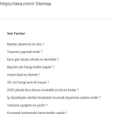
https://laka.com.tr
Sitemap
Sidebar
Son Yazılar
Mantar yıkanırsa ne olur ?
Tasarımı yapmak nedir ?
Kara gün dostu olmak ne demektir ?
Bipolar için hangi testler yapılır ?
Avans fiyat ne demek ?
30. cüz hangi sure ile başlar ?
2025 yılında kira davası avukatlık ücreti ne kadar ?
İşi düzelteyim derken büsbütün bozmak deyiminin anlamı nedir ?
Tanışma çiçeğine ne yazılır ?
Kozmetik üretiminde hangi testler yapılır ?