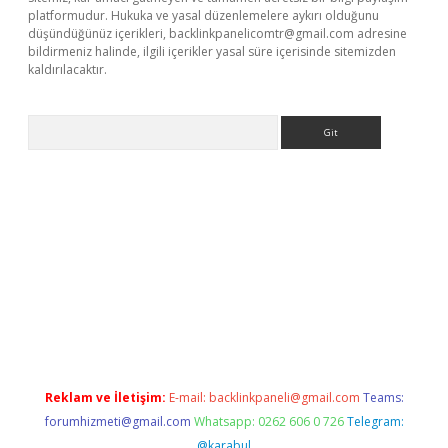
platformudur. Hukuka ve yasal düzenlemelere aykırı olduğunu
düşündüğünüz içerikleri,
backlinkpanelicomtr@gmail.com
adresine
bildirmeniz halinde, ilgili içerikler yasal süre içerisinde sitemizden
kaldırılacaktır.
Arama
ci giriş
betexper.xyz
Reklam ve İletişim:
E-mail:
backlinkpaneli@gmail.com
Teams:
forumhizmeti@gmail.com
Whatsapp: 0262 606 0 726
Telegram:
@karabul