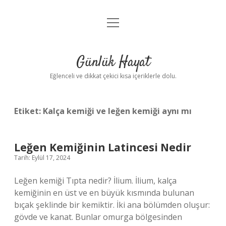
menüyü
Anasayfa
aç
Gizlilik Politikası
Günlük Hayat
Yasal Uyarı
Eğlenceli ve dikkat çekici kısa içeriklerle dolu.
Hakkımızda
Etiket:
Kalça kemiği ve leğen kemiği aynı mı
Leğen Kemiğinin Latincesi Nedir
Tarih: Eylül 17, 2024
Leğen kemiği Tıpta nedir? İlium. İlium, kalça
kemiğinin en üst ve en büyük kısmında bulunan
bıçak şeklinde bir kemiktir. İki ana bölümden oluşur:
gövde ve kanat. Bunlar omurga bölgesinden