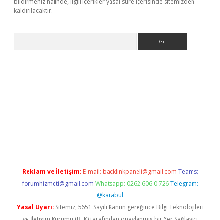
bildirmeniz halinde, ilgili içerikler yasal süre içerisinde sitemizden
kaldırılacaktır.
Arama
ci giriş
betexper.xyz
Reklam ve İletişim:
E-mail:
backlinkpaneli@gmail.com
Teams:
forumhizmeti@gmail.com
Whatsapp: 0262 606 0 726
Telegram:
@karabul
Yasal Uyarı:
Sitemiz, 5651 Sayılı Kanun gereğince Bilgi Teknolojileri
ve İletişim Kurumu (BTK) tarafından onaylanmış bir Yer Sağlayıcı