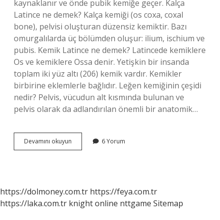
kaynaklanır ve önde pubik kemiğe geçer. Kalça
Latince ne demek? Kalça kemiği (os coxa, coxal
bone), pelvisi oluşturan düzensiz kemiktir. Bazı
omurgalılarda üç bölümden oluşur: ilium, ischium ve
pubis. Kemik Latince ne demek? Latincede kemiklere
Os ve kemiklere Ossa denir. Yetişkin bir insanda
toplam iki yüz altı (206) kemik vardır. Kemikler
birbirine eklemlerle bağlıdır. Leğen kemiğinin çeşidi
nedir? Pelvis, vücudun alt kısmında bulunan ve
pelvis olarak da adlandırılan önemli bir anatomik…
Leğen
Devamını okuyun
6 Yorum
Kemiğinin
Latincesi
Nedir
https://dolmoney.com.tr
https://feya.com.tr
https://laka.com.tr
knight online
nttgame
Sitemap