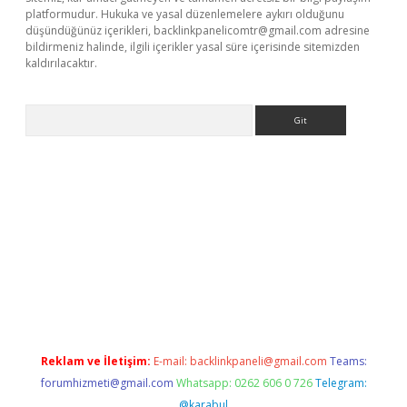
platformudur. Hukuka ve yasal düzenlemelere aykırı olduğunu
düşündüğünüz içerikleri,
backlinkpanelicomtr@gmail.com
adresine
bildirmeniz halinde, ilgili içerikler yasal süre içerisinde sitemizden
kaldırılacaktır.
Arama
ci giriş
betexper.xyz
Reklam ve İletişim:
E-mail:
backlinkpaneli@gmail.com
Teams:
forumhizmeti@gmail.com
Whatsapp: 0262 606 0 726
Telegram:
@karabul