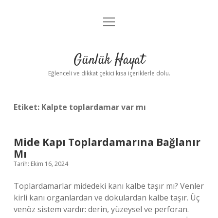
menüyü
Anasayfa
aç
Gizlilik Politikası
Günlük Hayat
Yasal Uyarı
Eğlenceli ve dikkat çekici kısa içeriklerle dolu.
Hakkımızda
Etiket:
Kalpte toplardamar var mı
Mide Kapı Toplardamarına Bağlanır
Mı
Tarih: Ekim 16, 2024
Toplardamarlar midedeki kanı kalbe taşır mı? Venler
kirli kanı organlardan ve dokulardan kalbe taşır. Üç
venöz sistem vardır: derin, yüzeysel ve perforan.