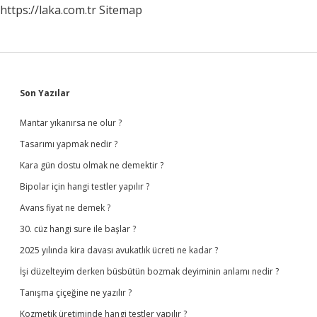
https://laka.com.tr
Sitemap
Sidebar
Son Yazılar
Mantar yıkanırsa ne olur ?
Tasarımı yapmak nedir ?
Kara gün dostu olmak ne demektir ?
Bipolar için hangi testler yapılır ?
Avans fiyat ne demek ?
30. cüz hangi sure ile başlar ?
2025 yılında kira davası avukatlık ücreti ne kadar ?
İşi düzelteyim derken büsbütün bozmak deyiminin anlamı nedir ?
Tanışma çiçeğine ne yazılır ?
Kozmetik üretiminde hangi testler yapılır ?