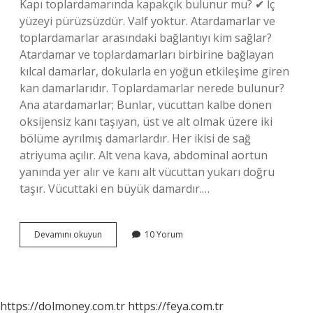
Kapı toplardamarında kapakçık bulunur mu? ✔ İç
yüzeyi pürüzsüzdür. Valf yoktur. Atardamarlar ve
toplardamarlar arasındaki bağlantıyı kim sağlar?
Atardamar ve toplardamarları birbirine bağlayan
kılcal damarlar, dokularla en yoğun etkileşime giren
kan damarlarıdır. Toplardamarlar nerede bulunur?
Ana atardamarlar; Bunlar, vücuttan kalbe dönen
oksijensiz kanı taşıyan, üst ve alt olmak üzere iki
bölüme ayrılmış damarlardır. Her ikisi de sağ
atriyuma açılır. Alt vena kava, abdominal aortun
yanında yer alır ve kanı alt vücuttan yukarı doğru
taşır. Vücuttaki en büyük damardır.…
Mide
Devamını okuyun
10 Yorum
Kapı
Toplardamarına
Bağlanır
Mı
https://dolmoney.com.tr
https://feya.com.tr