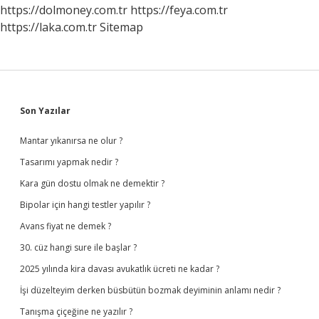
https://dolmoney.com.tr
https://feya.com.tr
https://laka.com.tr
Sitemap
Sidebar
Son Yazılar
Mantar yıkanırsa ne olur ?
Tasarımı yapmak nedir ?
Kara gün dostu olmak ne demektir ?
Bipolar için hangi testler yapılır ?
Avans fiyat ne demek ?
30. cüz hangi sure ile başlar ?
2025 yılında kira davası avukatlık ücreti ne kadar ?
İşi düzelteyim derken büsbütün bozmak deyiminin anlamı nedir ?
Tanışma çiçeğine ne yazılır ?