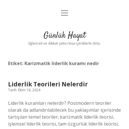
menüyü
Anasayfa
aç
Gizlilik Politikası
Günlük Hayat
Yasal Uyarı
Eğlenceli ve dikkat çekici kısa içeriklerle dolu.
Hakkımızda
Etiket:
Karizmatik liderlik kuramı nedir
Liderlik Teorileri Nelerdir
Tarih: Ekim 18, 2024
Liderlik kuramları nelerdir? Postmodern teoriler
olarak da adlandırılabilecek bu yaklaşımlar içerisinde
tartışılan temel teoriler; karizmatik liderlik teorisi,
işlemsel liderlik teorisi, tam özgürlük liderlik teorisi,