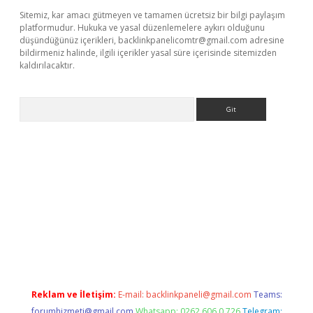
Sitemiz, kar amacı gütmeyen ve tamamen ücretsiz bir bilgi paylaşım
platformudur. Hukuka ve yasal düzenlemelere aykırı olduğunu
düşündüğünüz içerikleri,
backlinkpanelicomtr@gmail.com
adresine
bildirmeniz halinde, ilgili içerikler yasal süre içerisinde sitemizden
kaldırılacaktır.
Arama
tci giriş
betexper.xyz
Reklam ve İletişim:
E-mail:
backlinkpaneli@gmail.com
Teams:
forumhizmeti@gmail.com
Whatsapp: 0262 606 0 726
Telegram: