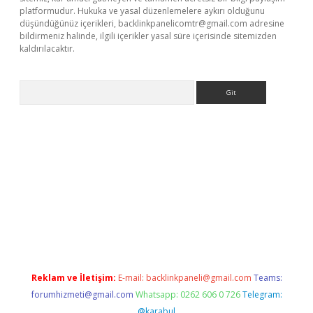
platformudur. Hukuka ve yasal düzenlemelere aykırı olduğunu
düşündüğünüz içerikleri,
backlinkpanelicomtr@gmail.com
adresine
bildirmeniz halinde, ilgili içerikler yasal süre içerisinde sitemizden
kaldırılacaktır.
Arama
ci giriş
betexper.xyz
Reklam ve İletişim:
E-mail:
backlinkpaneli@gmail.com
Teams:
forumhizmeti@gmail.com
Whatsapp: 0262 606 0 726
Telegram:
@karabul