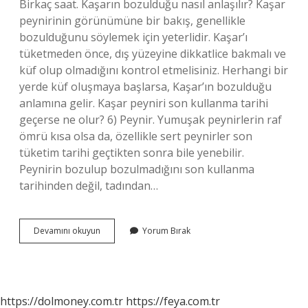
Birkaç saat. Kaşarın bozulduğu nasıl anlaşılır? Kaşar
peynirinin görünümüne bir bakış, genellikle
bozulduğunu söylemek için yeterlidir. Kaşar’ı
tüketmeden önce, dış yüzeyine dikkatlice bakmalı ve
küf olup olmadığını kontrol etmelisiniz. Herhangi bir
yerde küf oluşmaya başlarsa, Kaşar’ın bozulduğu
anlamına gelir. Kaşar peyniri son kullanma tarihi
geçerse ne olur? 6) Peynir. Yumuşak peynirlerin raf
ömrü kısa olsa da, özellikle sert peynirler son
tüketim tarihi geçtikten sonra bile yenebilir.
Peynirin bozulup bozulmadığını son kullanma
tarihinden değil, tadından…
Paketi
Devamını okuyun
Yorum Bırak
Açılmamış
Kaşar
Bozulur
Mu
https://dolmoney.com.tr
https://feya.com.tr