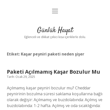
menüyü
Anasayfa
aç
Gizlilik Politikası
Günlük Hayat
Yasal Uyarı
Eğlenceli ve dikkat çekici kısa içeriklerle dolu.
Hakkımızda
Etiket:
Kaşar peyniri paketi neden şişer
Paketi Açılmamış Kaşar Bozulur Mu
Tarih: Ocak 29, 2025
Açılmamış kaşar peyniri bozulur mu? Cheddar
peynirinin bozulma süresi saklama koşullarına bağlı
olarak değişir: Açılmamış ve buzdolabında: Açılmış ve
buzdolabında: 1-2 hafta. Açılmış ve oda sıcaklığında: