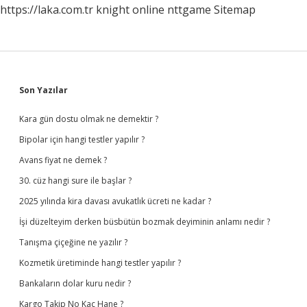
https://laka.com.tr
knight online
nttgame
Sitemap
Sidebar
Son Yazılar
Kara gün dostu olmak ne demektir ?
Bipolar için hangi testler yapılır ?
Avans fiyat ne demek ?
30. cüz hangi sure ile başlar ?
2025 yılında kira davası avukatlık ücreti ne kadar ?
İşi düzelteyim derken büsbütün bozmak deyiminin anlamı nedir ?
Tanışma çiçeğine ne yazılır ?
Kozmetik üretiminde hangi testler yapılır ?
Bankaların dolar kuru nedir ?
Kargo Takip No Kaç Hane ?