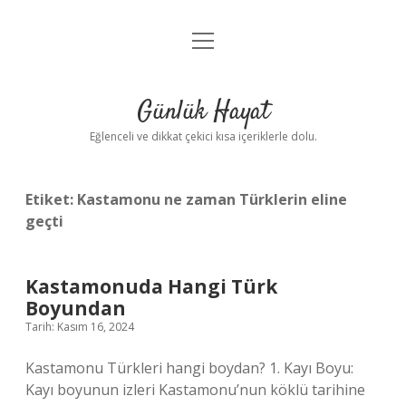
menüyü
Anasayfa
aç
Gizlilik Politikası
Günlük Hayat
Yasal Uyarı
Eğlenceli ve dikkat çekici kısa içeriklerle dolu.
Hakkımızda
Etiket:
Kastamonu ne zaman Türklerin eline
geçti
Kastamonuda Hangi Türk
Boyundan
Tarih: Kasım 16, 2024
Kastamonu Türkleri hangi boydan? 1. Kayı Boyu:
Kayı boyunun izleri Kastamonu’nun köklü tarihine