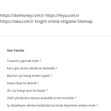
Boyundan
https://dolmoney.com.tr
https://feya.com.tr
https://laka.com.tr
knight online
nttgame
Sitemap
Sidebar
Son Yazılar
Tasarımı yapmak nedir ?
Kara gün dostu olmak ne demektir ?
Bipolar için hangi testler yapılır ?
Avans fiyat ne demek ?
30. cüz hangi sure ile başlar ?
2025 yılında kira davası avukatlık ücreti ne kadar ?
İşi düzelteyim derken büsbütün bozmak deyiminin anlamı nedir ?