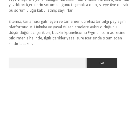
yazdıkları içeriklerin sorumluluğunu taşımakta olup, siteye üye olarak
bu sorumluluğu kabul etmiş sayılırlar.
Sitemiz, kar amacı gütmeyen ve tamamen ücretsiz bir bilgi paylaşım
platformudur. Hukuka ve yasal düzenlemelere aykırı olduğunu
düşündüğünüz içerikleri,
backlinkpanelicomtr@gmail.com
adresine
bildirmeniz halinde, ilgili içerikler yasal süre içerisinde sitemizden
kaldırılacaktır.
Arama
i giriş
betexper.xyz