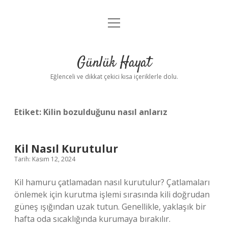
menüyü
Anasayfa
aç
Gizlilik Politikası
Günlük Hayat
Yasal Uyarı
Eğlenceli ve dikkat çekici kısa içeriklerle dolu.
Hakkımızda
Etiket:
Kilin bozulduğunu nasıl anlarız
Kil Nasıl Kurutulur
Tarih: Kasım 12, 2024
Kil hamuru çatlamadan nasıl kurutulur? Çatlamaları
önlemek için kurutma işlemi sırasında kili doğrudan
güneş ışığından uzak tutun. Genellikle, yaklaşık bir
hafta oda sıcaklığında kurumaya bırakılır.