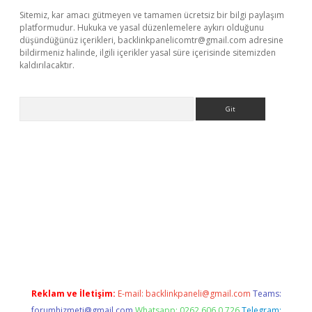
Sitemiz, kar amacı gütmeyen ve tamamen ücretsiz bir bilgi paylaşım
platformudur. Hukuka ve yasal düzenlemelere aykırı olduğunu
düşündüğünüz içerikleri,
backlinkpanelicomtr@gmail.com
adresine
bildirmeniz halinde, ilgili içerikler yasal süre içerisinde sitemizden
kaldırılacaktır.
Arama
ci giriş
betexper.xyz
Reklam ve İletişim:
E-mail:
backlinkpaneli@gmail.com
Teams:
forumhizmeti@gmail.com
Whatsapp: 0262 606 0 726
Telegram: