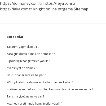
https://dolmoney.com.tr
https://feya.com.tr
https://laka.com.tr
knight online
nttgame
Sitemap
Sidebar
Son Yazılar
Tasarımı yapmak nedir ?
Kara gün dostu olmak ne demektir ?
Bipolar için hangi testler yapılır ?
Avans fiyat ne demek ?
30. cüz hangi sure ile başlar ?
2025 yılında kira davası avukatlık ücreti ne kadar ?
İşi düzelteyim derken büsbütün bozmak deyiminin anlamı nedir ?
Tanışma çiçeğine ne yazılır ?
Kozmetik üretiminde hangi testler yapılır ?