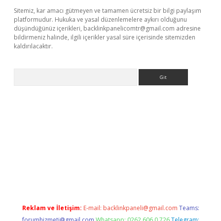
Sitemiz, kar amacı gütmeyen ve tamamen ücretsiz bir bilgi paylaşım
platformudur. Hukuka ve yasal düzenlemelere aykırı olduğunu
düşündüğünüz içerikleri,
backlinkpanelicomtr@gmail.com
adresine
bildirmeniz halinde, ilgili içerikler yasal süre içerisinde sitemizden
kaldırılacaktır.
Arama
tci giriş
betexper.xyz
Reklam ve İletişim:
E-mail:
backlinkpaneli@gmail.com
Teams:
forumhizmeti@gmail.com
Whatsapp: 0262 606 0 726
Telegram: