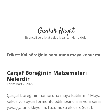
menüyü
Anasayfa
aç
Gizlilik Politikası
Günlük Hayat
Yasal Uyarı
Eğlenceli ve dikkat çekici kısa içeriklerle dolu.
Hakkımızda
Etiket:
Kol böreğinin hamuruna maya konur mu
Çarşaf Böreğinin Malzemeleri
Nelerdir
Tarih: Mart 7, 2025
Çarşaf böreğinin hamuruna maya katılır mı? Maya,
şeker ve suyun fermente edilmesine izin verirseniz,
yavaşça un ekleyelim, tuzumuzu ekleriz. Sert bir