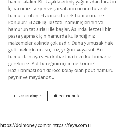
hamur alalım. Bir kaşıkla erimiş yağımızdan bırakın.
İç harçımızı serpin ve çarşafların ucunu tutarak
hamuru tutun. El açması börek hamuruna ne
konulur? El açıklığı lezzetli hamur işlerinin ve
hamurun tat sırları ile başlar. Aslında, lezzetli bir
pasta yapmak için hamurda kullandığınız
malzemeler aslında çok azdır. Daha yumuşak hale
getirmek için un, su, tuz, yoğurt veya süt. Bu
hamurda maya veya kabartma tozu kullanmanız
gerekmez. Puf böreğinin içine ne konur?
Hazırlanması son derece kolay olan pout hamuru
peynir ve maydanoz…
Çarşaf
Devamını okuyun
Yorum Bırak
Böreğinin
Malzemeleri
Nelerdir
https://dolmoney.com.tr
https://feya.com.tr