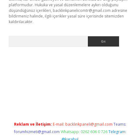
platformudur. Hukuka ve yasal düzenlemelere aykırı olduğunu
düşündüğünüz içerikleri,
backlinkpanelicomtr@gmail.com
adresine
bildirmeniz halinde, ilgili içerikler yasal süre içerisinde sitemizden
kaldırılacaktır.
Arama
ci giriş
betexper.xyz
Reklam ve İletişim:
E-mail:
backlinkpaneli@gmail.com
Teams:
forumhizmeti@gmail.com
Whatsapp: 0262 606 0 726
Telegram:
@karabul