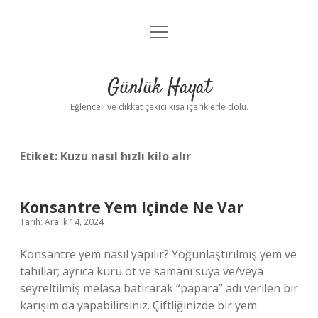
menüyü
Anasayfa
aç
Gizlilik Politikası
Günlük Hayat
Yasal Uyarı
Eğlenceli ve dikkat çekici kısa içeriklerle dolu.
Hakkımızda
Etiket:
Kuzu nasıl hızlı kilo alır
Konsantre Yem Içinde Ne Var
Tarih: Aralık 14, 2024
Konsantre yem nasıl yapılır? Yoğunlaştırılmış yem ve
tahıllar; ayrıca kuru ot ve samanı suya ve/veya
seyreltilmiş melasa batırarak “papara” adı verilen bir
karışım da yapabilirsiniz. Çiftliğinizde bir yem