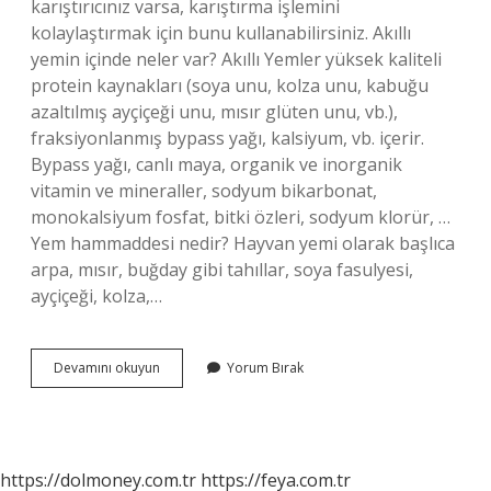
karıştırıcınız varsa, karıştırma işlemini
kolaylaştırmak için bunu kullanabilirsiniz. Akıllı
yemin içinde neler var? Akıllı Yemler yüksek kaliteli
protein kaynakları (soya unu, kolza unu, kabuğu
azaltılmış ayçiçeği unu, mısır glüten unu, vb.),
fraksiyonlanmış bypass yağı, kalsiyum, vb. içerir.
Bypass yağı, canlı maya, organik ve inorganik
vitamin ve mineraller, sodyum bikarbonat,
monokalsiyum fosfat, bitki özleri, sodyum klorür, …
Yem hammaddesi nedir? Hayvan yemi olarak başlıca
arpa, mısır, buğday gibi tahıllar, soya fasulyesi,
ayçiçeği, kolza,…
Konsantre
Devamını okuyun
Yorum Bırak
Yem
Içinde
Ne
Var
https://dolmoney.com.tr
https://feya.com.tr