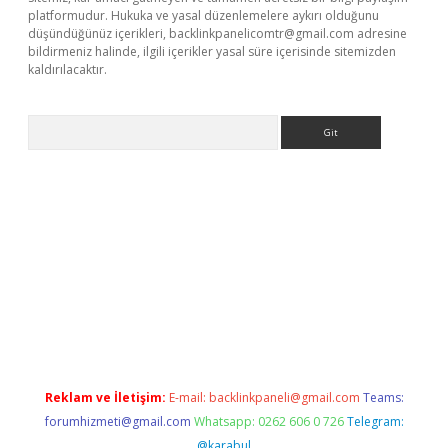
platformudur. Hukuka ve yasal düzenlemelere aykırı olduğunu
düşündüğünüz içerikleri,
backlinkpanelicomtr@gmail.com
adresine
bildirmeniz halinde, ilgili içerikler yasal süre içerisinde sitemizden
kaldırılacaktır.
Arama
ci giriş
betexper.xyz
Reklam ve İletişim:
E-mail:
backlinkpaneli@gmail.com
Teams:
forumhizmeti@gmail.com
Whatsapp: 0262 606 0 726
Telegram:
@karabul