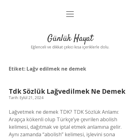
menüyü
Anasayfa
aç
Gizlilik Politikası
Günlük Hayat
Yasal Uyarı
Eğlenceli ve dikkat çekici kısa içeriklerle dolu.
Hakkımızda
Etiket:
Lağv edilmek ne demek
Tdk Sözlük Lağvedilmek Ne Demek
Tarih: Eylül 21, 2024
Lağvetmek ne demek TDK? TDK Sözlük Anlamı:
Arapça kökenli olup Türkçe’ye çevrilen abolish
kelimesi, dağıtmak ve iptal etmek anlamına gelir.
Aynı zamanda “abolish” kelimesi, işlevini sona