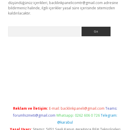
düşündüğünüz içerikleri,
backlinkpanelicomtr@gmail.com
adresine
bildirmeniz halinde, ilgili içerikler yasal süre içerisinde sitemizden
kaldırılacaktır.
Arama
ci giriş
betexper.xyz
Reklam ve İletişim:
E-mail:
backlinkpaneli@gmail.com
Teams:
forumhizmeti@gmail.com
Whatsapp: 0262 606 0 726
Telegram:
@karabul
Yasal Uyarı:
Sitemiz, 5651 Sayılı Kanun gereğince Bilgi Teknolojileri