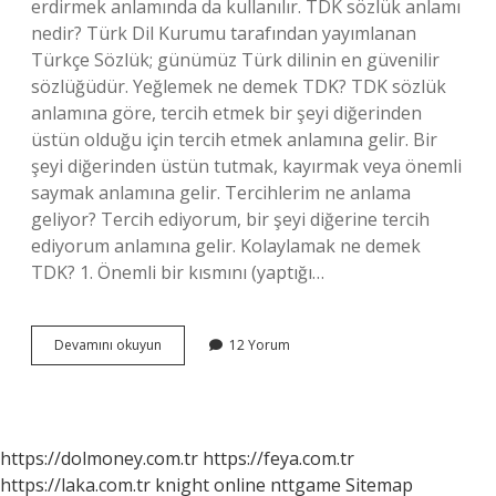
erdirmek anlamında da kullanılır. TDK sözlük anlamı
nedir? Türk Dil Kurumu tarafından yayımlanan
Türkçe Sözlük; günümüz Türk dilinin en güvenilir
sözlüğüdür. Yeğlemek ne demek TDK? TDK sözlük
anlamına göre, tercih etmek bir şeyi diğerinden
üstün olduğu için tercih etmek anlamına gelir. Bir
şeyi diğerinden üstün tutmak, kayırmak veya önemli
saymak anlamına gelir. Tercihlerim ne anlama
geliyor? Tercih ediyorum, bir şeyi diğerine tercih
ediyorum anlamına gelir. Kolaylamak ne demek
TDK? 1. Önemli bir kısmını (yaptığı…
Tdk
Devamını okuyun
12 Yorum
Sözlük
Lağvedilmek
Ne
Demek
https://dolmoney.com.tr
https://feya.com.tr
https://laka.com.tr
knight online
nttgame
Sitemap