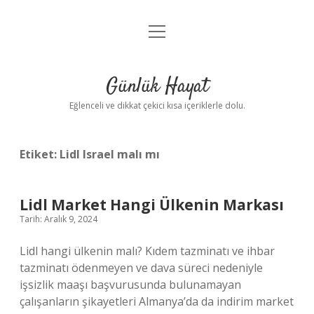
menüyü
Anasayfa
aç
Gizlilik Politikası
Günlük Hayat
Yasal Uyarı
Eğlenceli ve dikkat çekici kısa içeriklerle dolu.
Hakkımızda
Etiket:
Lidl Israel malı mı
Lidl Market Hangi Ülkenin Markası
Tarih: Aralık 9, 2024
Lidl hangi ülkenin malı? Kıdem tazminatı ve ihbar
tazminatı ödenmeyen ve dava süreci nedeniyle
işsizlik maaşı başvurusunda bulunamayan
çalışanların şikayetleri Almanya’da da indirim market