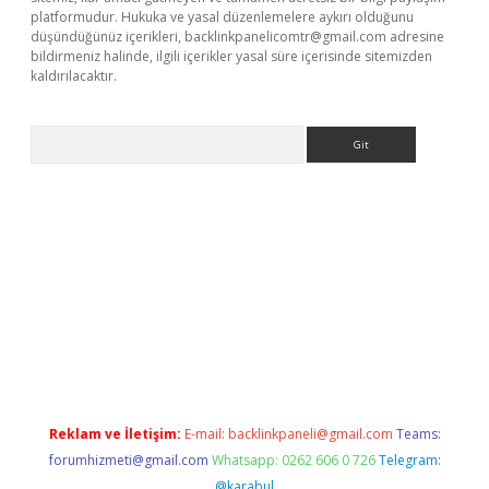
platformudur. Hukuka ve yasal düzenlemelere aykırı olduğunu
düşündüğünüz içerikleri,
backlinkpanelicomtr@gmail.com
adresine
bildirmeniz halinde, ilgili içerikler yasal süre içerisinde sitemizden
kaldırılacaktır.
Arama
ci giriş
betexper.xyz
Reklam ve İletişim:
E-mail:
backlinkpaneli@gmail.com
Teams:
forumhizmeti@gmail.com
Whatsapp: 0262 606 0 726
Telegram:
@karabul