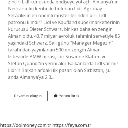
zinciri Lidl konusunda endişeye yol açtı. Almanya’nın
Neckarsulm kentinde bulunan Lidl, Agrobay
Seracılık’ın en önemli müşterilerinden biri. Lidl
patronu kimdir? Lidl ve Kaufland süpermarketlerinin
kurucusu Dieter Schwarz, bir kez daha en zengin
Alman oldu. 43,7 milyar avroluk tahmini servetiyle 85
yaşındaki Schwarz, Salı günü “Manager Magazin”
tarafından yayınlanan 500 en zengin Alman
listesinde BMW mirasçıları Susanne Klatten ve
Stefan Quandt’ın yerini aldı. Balkanlarda Lidl var mı?
Lidl’in Balkanlar’daki ilk pazarı olan Sırbistan, şu
anda Almanya’ya 2,3…
Lidl
Devamını okuyun
Yorum Bırak
Market
Hangi
Ülkenin
Markası
https://dolmoney.com.tr
https://feya.com.tr