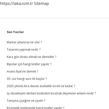
https://laka.com.tr
Sitemap
Sidebar
Son Yazılar
Mantar yıkanırsa ne olur ?
Tasarımı yapmak nedir ?
Kara gün dostu olmak ne demektir ?
Bipolar için hangi testler yapılır ?
Avans fiyat ne demek ?
30. cüz hangi sure ile başlar ?
2025 yılında kira davası avukatlık ücreti ne kadar ?
İşi düzelteyim derken büsbütün bozmak deyiminin anlamı nedir ?
Tanışma çiçeğine ne yazılır ?
Kozmetik üretiminde hangi testler yapılır ?