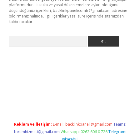
platformudur. Hukuka ve yasal düzenlemelere aykırı olduğunu
düşündüğünüz içerikleri,
backlinkpanelicomtr@gmail.com
adresine
bildirmeniz halinde, ilgili içerikler yasal süre içerisinde sitemizden
kaldırılacaktır.
Arama
ci giriş
betexper.xyz
Reklam ve İletişim:
E-mail:
backlinkpaneli@gmail.com
Teams:
forumhizmeti@gmail.com
Whatsapp: 0262 606 0 726
Telegram:
@karabul