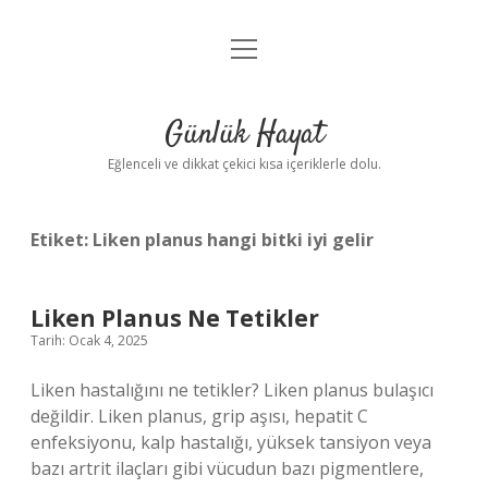
menüyü
Anasayfa
aç
Gizlilik Politikası
Günlük Hayat
Yasal Uyarı
Eğlenceli ve dikkat çekici kısa içeriklerle dolu.
Hakkımızda
Etiket:
Liken planus hangi bitki iyi gelir
Liken Planus Ne Tetikler
Tarih: Ocak 4, 2025
Liken hastalığını ne tetikler? Liken planus bulaşıcı
değildir. Liken planus, grip aşısı, hepatit C
enfeksiyonu, kalp hastalığı, yüksek tansiyon veya
bazı artrit ilaçları gibi vücudun bazı pigmentlere,