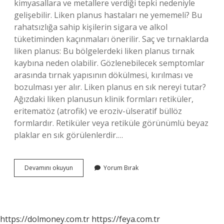
kimyasallara ve metallere verdiği tepki nedeniyle
gelişebilir. Liken planus hastaları ne yememeli? Bu
rahatsızlığa sahip kişilerin sigara ve alkol
tüketiminden kaçınmaları önerilir. Saç ve tırnaklarda
liken planus: Bu bölgelerdeki liken planus tırnak
kaybına neden olabilir. Gözlenebilecek semptomlar
arasında tırnak yapısının dökülmesi, kırılması ve
bozulması yer alır. Liken planus en sık nereyi tutar?
Ağızdaki liken planusun klinik formları retiküler,
eritematöz (atrofik) ve eroziv-ülseratif büllöz
formlardır. Retiküler veya retiküle görünümlü beyaz
plaklar en sık görülenlerdir.…
Liken
Devamını okuyun
Yorum Bırak
Planus
Ne
Tetikler
https://dolmoney.com.tr
https://feya.com.tr