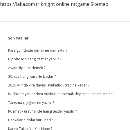
https://laka.com.tr
knight online
nttgame
Sitemap
Sidebar
Son Yazılar
Kara gün dostu olmak ne demektir ?
Bipolar için hangi testler yapılır ?
Avans fiyat ne demek ?
30. cüz hangi sure ile başlar ?
2025 yılında kira davası avukatlık ücreti ne kadar ?
İşi düzelteyim derken büsbütün bozmak deyiminin anlamı nedir ?
Tanışma çiçeğine ne yazılır ?
Kozmetik üretiminde hangi testler yapılır ?
Bankaların dolar kuru nedir ?
Kargo Takip No Kaç Hane ?