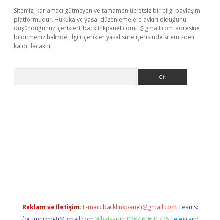
Sitemiz, kar amacı gütmeyen ve tamamen ücretsiz bir bilgi paylaşım
platformudur. Hukuka ve yasal düzenlemelere aykırı olduğunu
düşündüğünüz içerikleri,
backlinkpanelicomtr@gmail.com
adresine
bildirmeniz halinde, ilgili içerikler yasal süre içerisinde sitemizden
kaldırılacaktır.
Arama
ci giriş
betexper.xyz
Reklam ve İletişim:
E-mail:
backlinkpaneli@gmail.com
Teams:
forumhizmeti@gmail.com
Whatsapp: 0262 606 0 726
Telegram: