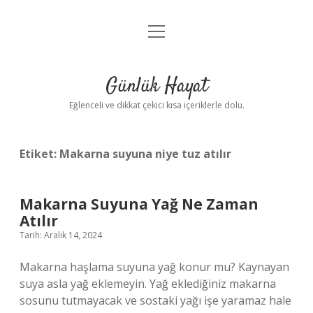
menüyü
Anasayfa
aç
Gizlilik Politikası
Günlük Hayat
Yasal Uyarı
Eğlenceli ve dikkat çekici kısa içeriklerle dolu.
Hakkımızda
Etiket:
Makarna suyuna niye tuz atılır
Makarna Suyuna Yağ Ne Zaman
Atılır
Tarih: Aralık 14, 2024
Makarna haşlama suyuna yağ konur mu? Kaynayan
suya asla yağ eklemeyin. Yağ eklediğiniz makarna
sosunu tutmayacak ve sostaki yağı işe yaramaz hale