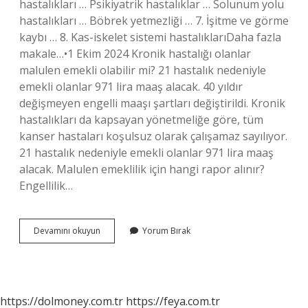
hastalıkları … Psikiyatrik hastalıklar … Solunum yolu
hastalıkları … Böbrek yetmezliği … 7. İşitme ve görme
kaybı … 8. Kas-iskelet sistemi hastalıklarıDaha fazla
makale…•1 Ekim 2024 Kronik hastalığı olanlar
malulen emekli olabilir mi? 21 hastalık nedeniyle
emekli olanlar 971 lira maaş alacak. 40 yıldır
değişmeyen engelli maaşı şartları değiştirildi. Kronik
hastalıkları da kapsayan yönetmeliğe göre, tüm
kanser hastaları koşulsuz olarak çalışamaz sayılıyor.
21 hastalık nedeniyle emekli olanlar 971 lira maaş
alacak. Malulen emeklilik için hangi rapor alınır?
Engellilik…
Hangi
Devamını okuyun
Yorum Bırak
Hastalığı
Olanlar
Malulen
Emekli
Olabilir
https://dolmoney.com.tr
https://feya.com.tr