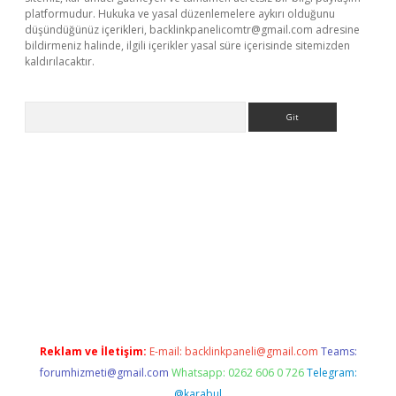
platformudur. Hukuka ve yasal düzenlemelere aykırı olduğunu
düşündüğünüz içerikleri,
backlinkpanelicomtr@gmail.com
adresine
bildirmeniz halinde, ilgili içerikler yasal süre içerisinde sitemizden
kaldırılacaktır.
Arama
ci giriş
betexper.xyz
Reklam ve İletişim:
E-mail:
backlinkpaneli@gmail.com
Teams:
forumhizmeti@gmail.com
Whatsapp: 0262 606 0 726
Telegram:
@karabul