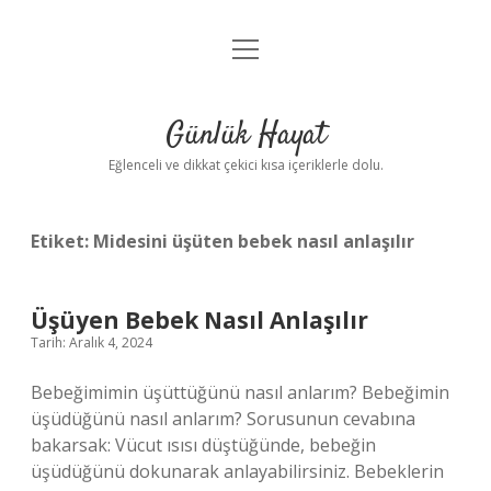
menüyü
Anasayfa
aç
Gizlilik Politikası
Günlük Hayat
Yasal Uyarı
Eğlenceli ve dikkat çekici kısa içeriklerle dolu.
Hakkımızda
Etiket:
Midesini üşüten bebek nasıl anlaşılır
Üşüyen Bebek Nasıl Anlaşılır
Tarih: Aralık 4, 2024
Bebeğimimin üşüttüğünü nasıl anlarım? Bebeğimin
üşüdüğünü nasıl anlarım? Sorusunun cevabına
bakarsak: Vücut ısısı düştüğünde, bebeğin
üşüdüğünü dokunarak anlayabilirsiniz. Bebeklerin