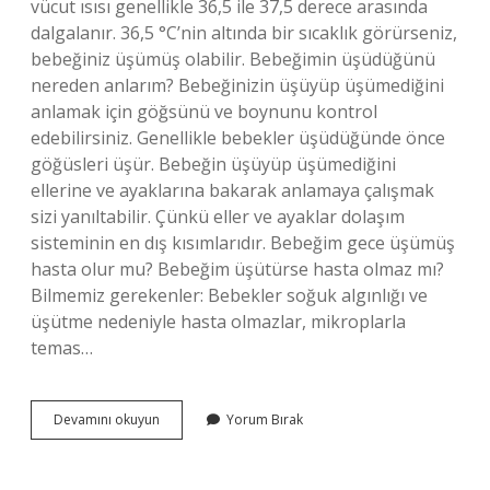
vücut ısısı genellikle 36,5 ile 37,5 derece arasında
dalgalanır. 36,5 °C’nin altında bir sıcaklık görürseniz,
bebeğiniz üşümüş olabilir. Bebeğimin üşüdüğünü
nereden anlarım? Bebeğinizin üşüyüp üşümediğini
anlamak için göğsünü ve boynunu kontrol
edebilirsiniz. Genellikle bebekler üşüdüğünde önce
göğüsleri üşür. Bebeğin üşüyüp üşümediğini
ellerine ve ayaklarına bakarak anlamaya çalışmak
sizi yanıltabilir. Çünkü eller ve ayaklar dolaşım
sisteminin en dış kısımlarıdır. Bebeğim gece üşümüş
hasta olur mu? Bebeğim üşütürse hasta olmaz mı?
Bilmemiz gerekenler: Bebekler soğuk algınlığı ve
üşütme nedeniyle hasta olmazlar, mikroplarla
temas…
Üşüyen
Devamını okuyun
Yorum Bırak
Bebek
Nasıl
Anlaşılır