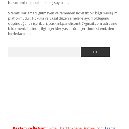
bu sorumluluğu kabul etmiş sayılırlar.
Sitemiz, kar amacı gütmeyen ve tamamen ücretsiz bir bilgi paylaşım
platformudur. Hukuka ve yasal düzenlemelere aykırı olduğunu
düşündüğünüz içerikleri,
backlinkpanelicomtr@gmail.com
adresine
bildirmeniz halinde, ilgili içerikler yasal süre içerisinde sitemizden
kaldırılacaktır.
Arama
i giriş
betexper.xyz
Reklam ve İletişim:
E-mail:
backlinkpaneli@gmail.com
Teams: