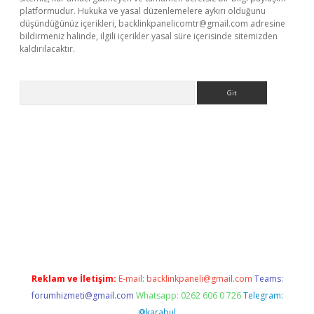
platformudur. Hukuka ve yasal düzenlemelere aykırı olduğunu
düşündüğünüz içerikleri,
backlinkpanelicomtr@gmail.com
adresine
bildirmeniz halinde, ilgili içerikler yasal süre içerisinde sitemizden
kaldırılacaktır.
Arama
tci giriş
betexper.xyz
Reklam ve İletişim:
E-mail:
backlinkpaneli@gmail.com
Teams:
forumhizmeti@gmail.com
Whatsapp: 0262 606 0 726
Telegram:
@karabul