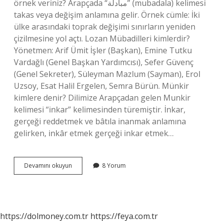
örnek veriniz? Arapçada “مبادلة” (mubadala) kelimesi
takas veya değişim anlamına gelir. Örnek cümle: İki
ülke arasındaki toprak değişimi sınırların yeniden
çizilmesine yol açtı. Lozan Mübadilleri kimlerdir?
Yönetmen: Arif Ümit İşler (Başkan), Emine Tutku
Vardağlı (Genel Başkan Yardımcısı), Sefer Güvenç
(Genel Sekreter), Süleyman Mazlum (Sayman), Erol
Uzsoy, Esat Halil Ergelen, Semra Bürün. Münkir
kimlere denir? Dilimize Arapçadan gelen Munkir
kelimesi “inkar” kelimesinden türemiştir. İnkar,
gerçeği reddetmek ve bâtıla inanmak anlamına
gelirken, inkâr etmek gerçeği inkar etmek…
Mübadil
Devamını okuyun
8 Yorum
Kimlere
Denir
https://dolmoney.com.tr
https://feya.com.tr