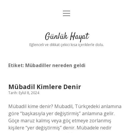
menüyü
Anasayfa
aç
Gizlilik Politikası
Günlük Hayat
Yasal Uyarı
Eğlenceli ve dikkat çekici kısa içeriklerle dolu.
Hakkımızda
Etiket:
Mübadiller nereden geldi
Mübadil Kimlere Denir
Tarih: Eylül 8, 2024
Mübadil kime denir? Mubadil, Türkçedeki anlamına
göre “başkasıyla yer değiştirmiş” anlamına gelir.
Göçe maruz kalmış veya göç etmeye zorlanmış
kişilere “yer değiştirmiş” denir. Mübadele nedir