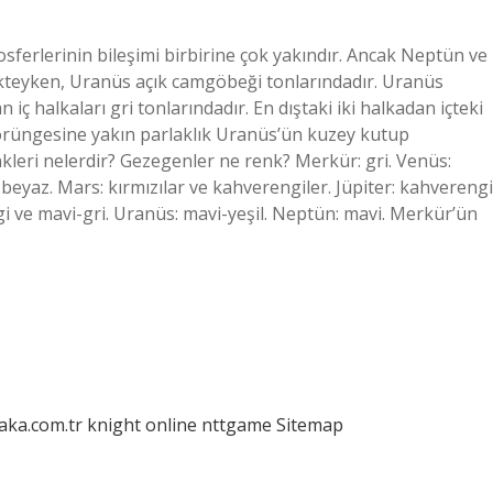
sferlerinin bileşimi birbirine çok yakındır. Ancak Neptün ve
nkteyken, Uranüs açık camgöbeği tonlarındadır. Uranüs
iç halkaları gri tonlarındadır. En dıştaki iki halkadan içteki
 yörüngesine yakın parlaklık Uranüs’ün kuzey kutup
leri nelerdir? Gezegenler ne renk? Merkür: gri. Venüs:
beyaz. Mars: kırmızılar ve kahverengiler. Jüpiter: kahverengi
gi ve mavi-gri. Uranüs: mavi-yeşil. Neptün: mavi. Merkür’ün
laka.com.tr
knight online
nttgame
Sitemap