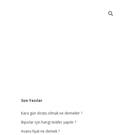
Sidebar
Son Yazılar
betci giriş
Kara gün dostu olmak ne demektir ?
Bipolar için hangi testler yapılır ?
Avans fiyat ne demek ?