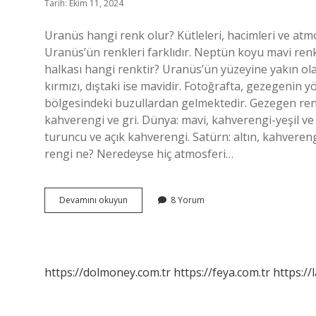
Tarih: Ekim 11, 2024
Uranüs hangi renk olur? Kütleleri, hacimleri ve atmo
Uranüs’ün renkleri farklıdır. Neptün koyu mavi re
halkası hangi renktir? Uranüs’ün yüzeyine yakın olan 
kırmızı, dıştaki ise mavidir. Fotoğrafta, gezegenin
bölgesindeki buzullardan gelmektedir. Gezegen renk
kahverengi ve gri. Dünya: mavi, kahverengi-yeşil ve 
turuncu ve açık kahverengi. Satürn: altın, kahveren
rengi ne? Neredeyse hiç atmosferi…
Uranüs
Devamını okuyun
8 Yorum
Ve
Neptün
Hangi
Renktir
https://dolmoney.com.tr
https://feya.com.tr
https://