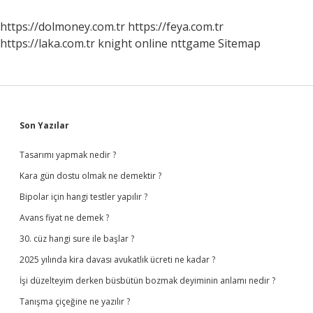
https://dolmoney.com.tr
https://feya.com.tr
https://laka.com.tr
knight online
nttgame
Sitemap
Sidebar
Son Yazılar
Tasarımı yapmak nedir ?
Kara gün dostu olmak ne demektir ?
Bipolar için hangi testler yapılır ?
Avans fiyat ne demek ?
30. cüz hangi sure ile başlar ?
2025 yılında kira davası avukatlık ücreti ne kadar ?
İşi düzelteyim derken büsbütün bozmak deyiminin anlamı nedir ?
Tanışma çiçeğine ne yazılır ?