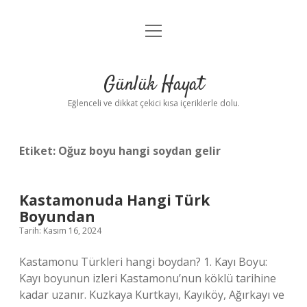
menüyü
Anasayfa
aç
Gizlilik Politikası
Günlük Hayat
Yasal Uyarı
Eğlenceli ve dikkat çekici kısa içeriklerle dolu.
Hakkımızda
Etiket:
Oğuz boyu hangi soydan gelir
Kastamonuda Hangi Türk
Boyundan
Tarih: Kasım 16, 2024
Kastamonu Türkleri hangi boydan? 1. Kayı Boyu:
Kayı boyunun izleri Kastamonu’nun köklü tarihine
kadar uzanır. Kuzkaya Kurtkayı, Kayıköy, Ağırkayı ve