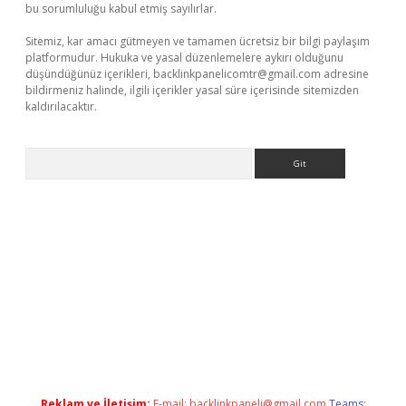
bu sorumluluğu kabul etmiş sayılırlar.
Sitemiz, kar amacı gütmeyen ve tamamen ücretsiz bir bilgi paylaşım
platformudur. Hukuka ve yasal düzenlemelere aykırı olduğunu
düşündüğünüz içerikleri,
backlinkpanelicomtr@gmail.com
adresine
bildirmeniz halinde, ilgili içerikler yasal süre içerisinde sitemizden
kaldırılacaktır.
Arama
i giriş
betexper.xyz
Reklam ve İletişim:
E-mail:
backlinkpaneli@gmail.com
Teams: