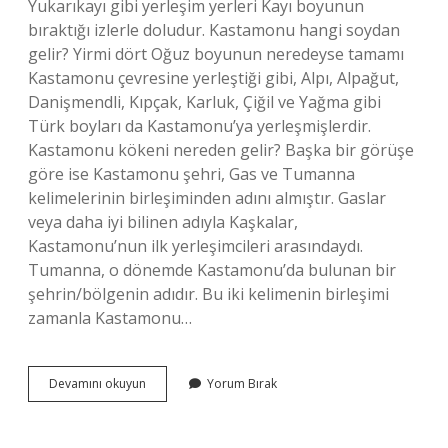
Yukarıkayı gibi yerleşim yerleri Kayı boyunun
bıraktığı izlerle doludur. Kastamonu hangi soydan
gelir? Yirmi dört Oğuz boyunun neredeyse tamamı
Kastamonu çevresine yerleştiği gibi, Alpı, Alpağut,
Danişmendli, Kıpçak, Karluk, Çiğil ve Yağma gibi
Türk boyları da Kastamonu’ya yerleşmişlerdir.
Kastamonu kökeni nereden gelir? Başka bir görüşe
göre ise Kastamonu şehri, Gas ve Tumanna
kelimelerinin birleşiminden adını almıştır. Gaslar
veya daha iyi bilinen adıyla Kaşkalar,
Kastamonu’nun ilk yerleşimcileri arasındaydı.
Tumanna, o dönemde Kastamonu’da bulunan bir
şehrin/bölgenin adıdır. Bu iki kelimenin birleşimi
zamanla Kastamonu…
Kastamonuda
Devamını okuyun
Yorum Bırak
Hangi
Türk
Boyundan