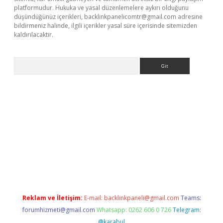
platformudur. Hukuka ve yasal düzenlemelere aykırı olduğunu
düşündüğünüz içerikleri,
backlinkpanelicomtr@gmail.com
adresine
bildirmeniz halinde, ilgili içerikler yasal süre içerisinde sitemizden
kaldırılacaktır.
Arama
ci giriş
betexper.xyz
Reklam ve İletişim:
E-mail:
backlinkpaneli@gmail.com
Teams:
forumhizmeti@gmail.com
Whatsapp: 0262 606 0 726
Telegram:
@karabul