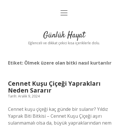
menüyü
Anasayfa
aç
Gizlilik Politikası
Günlük Hayat
Yasal Uyarı
Eğlenceli ve dikkat çekici kısa içeriklerle dolu.
Hakkımızda
Etiket:
Ölmek üzere olan bitki nasıl kurtarılır
Cennet Kuşu Çiçeği Yaprakları
Neden Sararır
Tarih: Aralık 9, 2024
Cennet kuşu çiçeği kaç günde bir sulanır? Yıldız
Yaprak Biti Bitkisi – Cennet Kuşu Çiçeği aşırı
sulanmamalı olsa da, büyük yapraklarından nem