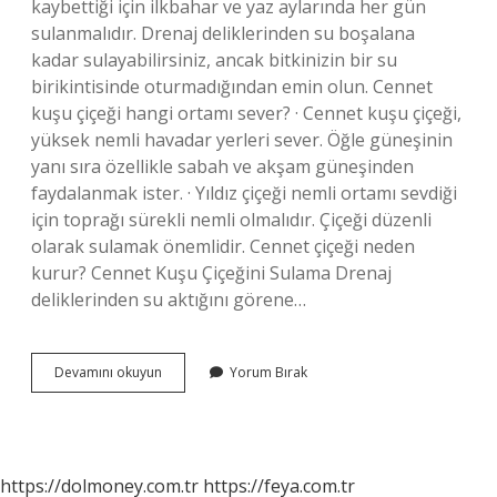
kaybettiği için ilkbahar ve yaz aylarında her gün
sulanmalıdır. Drenaj deliklerinden su boşalana
kadar sulayabilirsiniz, ancak bitkinizin bir su
birikintisinde oturmadığından emin olun. Cennet
kuşu çiçeği hangi ortamı sever? · Cennet kuşu çiçeği,
yüksek nemli havadar yerleri sever. Öğle güneşinin
yanı sıra özellikle sabah ve akşam güneşinden
faydalanmak ister. · Yıldız çiçeği nemli ortamı sevdiği
için toprağı sürekli nemli olmalıdır. Çiçeği düzenli
olarak sulamak önemlidir. Cennet çiçeği neden
kurur? Cennet Kuşu Çiçeğini Sulama Drenaj
deliklerinden su aktığını görene…
Cennet
Devamını okuyun
Yorum Bırak
Kuşu
Çiçeği
Yaprakları
Neden
Sararır
https://dolmoney.com.tr
https://feya.com.tr