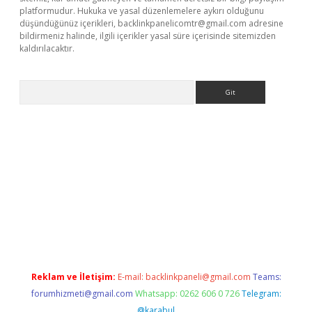
platformudur. Hukuka ve yasal düzenlemelere aykırı olduğunu
düşündüğünüz içerikleri,
backlinkpanelicomtr@gmail.com
adresine
bildirmeniz halinde, ilgili içerikler yasal süre içerisinde sitemizden
kaldırılacaktır.
Arama
tci giriş
betexper.xyz
Reklam ve İletişim:
E-mail:
backlinkpaneli@gmail.com
Teams:
forumhizmeti@gmail.com
Whatsapp: 0262 606 0 726
Telegram:
@karabul