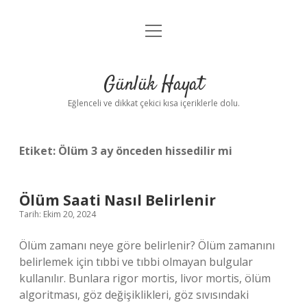
menüyü
Anasayfa
aç
Gizlilik Politikası
Günlük Hayat
Yasal Uyarı
Eğlenceli ve dikkat çekici kısa içeriklerle dolu.
Hakkımızda
Etiket:
Ölüm 3 ay önceden hissedilir mi
Ölüm Saati Nasıl Belirlenir
Tarih: Ekim 20, 2024
Ölüm zamanı neye göre belirlenir? Ölüm zamanını
belirlemek için tıbbi ve tıbbi olmayan bulgular
kullanılır. Bunlara rigor mortis, livor mortis, ölüm
algoritması, göz değişiklikleri, göz sıvısındaki