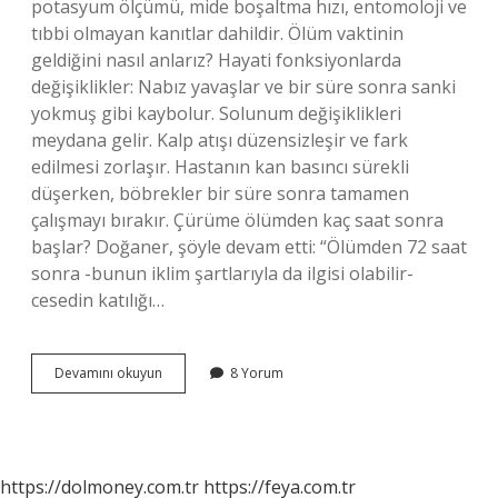
potasyum ölçümü, mide boşaltma hızı, entomoloji ve
tıbbi olmayan kanıtlar dahildir. Ölüm vaktinin
geldiğini nasıl anlarız? Hayati fonksiyonlarda
değişiklikler: Nabız yavaşlar ve bir süre sonra sanki
yokmuş gibi kaybolur. Solunum değişiklikleri
meydana gelir. Kalp atışı düzensizleşir ve fark
edilmesi zorlaşır. Hastanın kan basıncı sürekli
düşerken, böbrekler bir süre sonra tamamen
çalışmayı bırakır. Çürüme ölümden kaç saat sonra
başlar? Doğaner, şöyle devam etti: “Ölümden 72 saat
sonra -bunun iklim şartlarıyla da ilgisi olabilir-
cesedin katılığı…
Ölüm
Devamını okuyun
8 Yorum
Saati
Nasıl
Belirlenir
https://dolmoney.com.tr
https://feya.com.tr