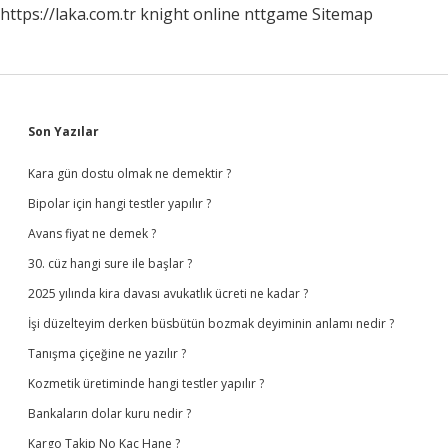
https://laka.com.tr
knight online
nttgame
Sitemap
Sidebar
Son Yazılar
Kara gün dostu olmak ne demektir ?
Bipolar için hangi testler yapılır ?
Avans fiyat ne demek ?
30. cüz hangi sure ile başlar ?
2025 yılında kira davası avukatlık ücreti ne kadar ?
İşi düzelteyim derken büsbütün bozmak deyiminin anlamı nedir ?
Tanışma çiçeğine ne yazılır ?
Kozmetik üretiminde hangi testler yapılır ?
Bankaların dolar kuru nedir ?
Kargo Takip No Kaç Hane ?