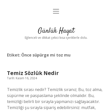
menüyü
Anasayfa
aç
Gizlilik Politikası
Günlük Hayat
Yasal Uyarı
Eğlenceli ve dikkat çekici kısa içeriklerle dolu.
Hakkımızda
Etiket:
Önce süpürge mi toz mu
Temiz Sözlük Nedir
Tarih: Kasım 16, 2024
Temizlik sırası nedir? Temizlik sıranız; Bu, toz alma,
süpürme ve paspaslama şeklinde olmalıdır. Bu,
temizliği belirli bir sırayla yapmanızı sağlayacaktır.
Temizliği şu sırayla sipariş edebilirsiniz: mutfak,