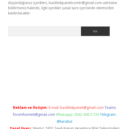
düşündüğünüz içerikleri,
backlinkpanelicomtr@gmail.com
adresine
bildirmeniz halinde, ilgili içerikler yasal süre içerisinde sitemizden
kaldırılacaktır.
Arama
ci giriş
betexper.xyz
Reklam ve İletişim:
E-mail:
backlinkpaneli@gmail.com
Teams:
forumhizmeti@gmail.com
Whatsapp: 0262 606 0 726
Telegram:
@karabul
Yasal Uyarı:
Sitemiz, 5651 Sayılı Kanun gereğince Bilgi Teknolojileri