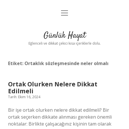
menüyü
Anasayfa
aç
Gizlilik Politikası
Günlük Hayat
Yasal Uyarı
Eğlenceli ve dikkat çekici kısa içeriklerle dolu.
Hakkımızda
Etiket:
Ortaklık sözleşmesinde neler olmalı
Ortak Olurken Nelere Dikkat
Edilmeli
Tarih: Ekim 16, 2024
Bir işe ortak olurken nelere dikkat edilmeli? Bir
ortak seçerken dikkate alınması gereken önemli
noktalar: Birlikte çalışacağınız kişinin tam olarak