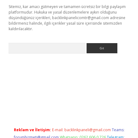
Sitemiz, kar amacı gütmeyen ve tamamen ücretsiz bir bilgi paylaşım
platformudur. Hukuka ve yasal düzenlemelere aykırı olduğunu
düşündüğünüz içerikleri,
backlinkpanelicomtr@gmail.com
adresine
bildirmeniz halinde, ilgili içerikler yasal süre içerisinde sitemizden
kaldırılacaktır.
Arama
ci giriş
betexper.xyz
Reklam ve İletişim:
E-mail:
backlinkpaneli@gmail.com
Teams:
forumhizmeti@gmail.com
Whatsapp: 0262 606 0 726
Telegram: