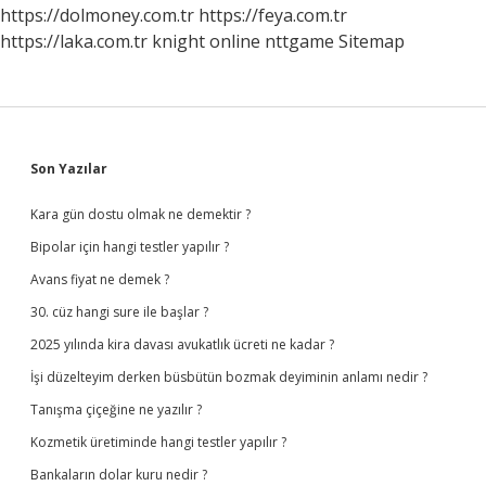
https://dolmoney.com.tr
https://feya.com.tr
https://laka.com.tr
knight online
nttgame
Sitemap
Sidebar
Son Yazılar
Kara gün dostu olmak ne demektir ?
Bipolar için hangi testler yapılır ?
Avans fiyat ne demek ?
30. cüz hangi sure ile başlar ?
2025 yılında kira davası avukatlık ücreti ne kadar ?
İşi düzelteyim derken büsbütün bozmak deyiminin anlamı nedir ?
Tanışma çiçeğine ne yazılır ?
Kozmetik üretiminde hangi testler yapılır ?
Bankaların dolar kuru nedir ?