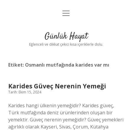
menüyü
Anasayfa
aç
Gizlilik Politikası
Günlük Hayat
Yasal Uyarı
Eğlenceli ve dikkat çekici kısa içeriklerle dolu.
Hakkımızda
Etiket:
Osmanlı mutfağında karides var mı
Karides Güveç Nerenin Yemeği
Tarih: Ekim 15, 2024
Karides hangi ülkenin yemeğidir? Karides güveç,
Türk mutfağında deniz ürünlerinden oluşan bir
yemektir. Güveç nerenin yemeğidir? Güveç yemekleri
ağırlıklı olarak Kayseri, Sivas, Çorum, Kütahya