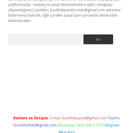
platformudur. Hukuka ve yasal düzenlemelere aykırı olduğunu
düşündüğünüz içerikleri,
backlinkpanelicomtr@gmail.com
adresine
bildirmeniz halinde, ilgili içerikler yasal süre içerisinde sitemizden
kaldırılacaktır.
Arama
betexper.xyz
Reklam ve İletişim:
E-mail:
backlinkpaneli@gmail.com
Teams:
forumhizmeti@gmail.com
Whatsapp: 0262 606 0 726
Telegram:
@karabul