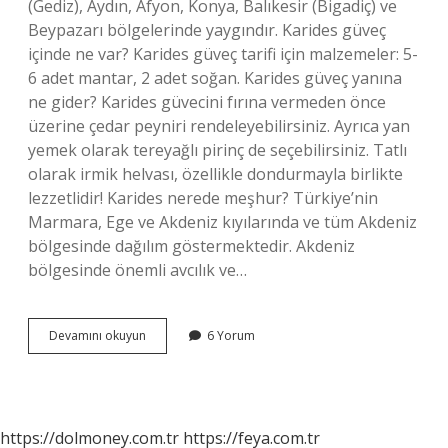
(Gediz), Aydın, Afyon, Konya, Balıkesir (Bigadiç) ve
Beypazarı bölgelerinde yaygındır. Karides güveç
içinde ne var? Karides güveç tarifi için malzemeler: 5-
6 adet mantar, 2 adet soğan. Karides güveç yanına
ne gider? Karides güvecini fırına vermeden önce
üzerine çedar peyniri rendeleyebilirsiniz. Ayrıca yan
yemek olarak tereyağlı pirinç de seçebilirsiniz. Tatlı
olarak irmik helvası, özellikle dondurmayla birlikte
lezzetlidir! Karides nerede meşhur? Türkiye’nin
Marmara, Ege ve Akdeniz kıyılarında ve tüm Akdeniz
bölgesinde dağılım göstermektedir. Akdeniz
bölgesinde önemli avcılık ve…
Karides
Devamını okuyun
6 Yorum
Güveç
Nerenin
Yemeği
https://dolmoney.com.tr
https://feya.com.tr