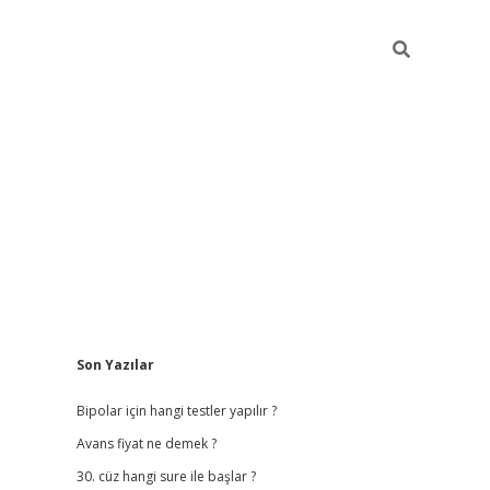
Sidebar
Son Yazılar
betci giriş
b
Bipolar için hangi testler yapılır ?
Avans fiyat ne demek ?
30. cüz hangi sure ile başlar ?