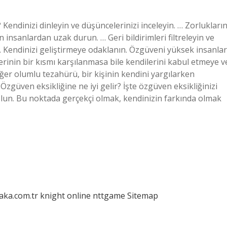
Kendinizi dinleyin ve düşüncelerinizi inceleyin. … Zorlukları
insanlardan uzak durun. … Geri bildirimleri filtreleyin ve
 … Kendinizi geliştirmeye odaklanın. Özgüveni yüksek insanlar
erinin bir kısmı karşılanmasa bile kendilerini kabul etmeye v
r olumlu tezahürü, bir kişinin kendini yargılarken
güven eksikliğine ne iyi gelir? İşte özgüven eksikliğinizi
olun. Bu noktada gerçekçi olmak, kendinizin farkında olmak
laka.com.tr
knight online
nttgame
Sitemap