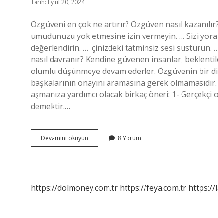
Tarih: Eylül 20, 2024
Özgüveni en çok ne artırır? Özgüven nasıl kazanılır? 
umudunuzu yok etmesine izin vermeyin. … Sizi yoran 
değerlendirin. … İçinizdeki tatminsiz sesi susturun.
nasıl davranır? Kendine güvenen insanlar, beklentil
olumlu düşünmeye devam ederler. Özgüvenin bir diğe
başkalarının onayını aramasına gerek olmamasıdır. Öz
aşmanıza yardımcı olacak birkaç öneri: 1- Gerçekçi 
demektir.…
Çok
Devamını okuyun
8 Yorum
Özgüvenli
Olmak
Için
Ne
Yapmalı
https://dolmoney.com.tr
https://feya.com.tr
https://