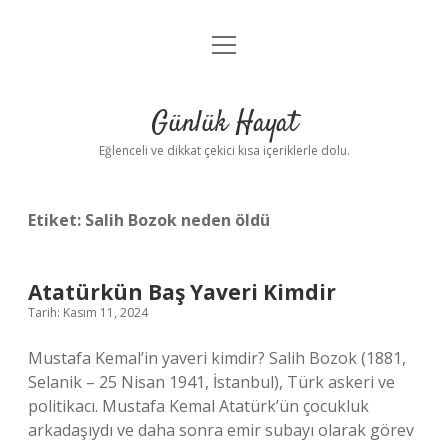
menüyü
Anasayfa
aç
Gizlilik Politikası
Günlük Hayat
Yasal Uyarı
Eğlenceli ve dikkat çekici kısa içeriklerle dolu.
Hakkımızda
Etiket:
Salih Bozok neden öldü
Atatürkün Baş Yaveri Kimdir
Tarih: Kasım 11, 2024
Mustafa Kemal’in yaveri kimdir? Salih Bozok (1881,
Selanik – 25 Nisan 1941, İstanbul), Türk askeri ve
politikacı. Mustafa Kemal Atatürk’ün çocukluk
arkadaşıydı ve daha sonra emir subayı olarak görev