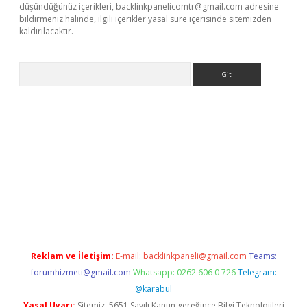
düşündüğünüz içerikleri,
backlinkpanelicomtr@gmail.com
adresine
bildirmeniz halinde, ilgili içerikler yasal süre içerisinde sitemizden
kaldırılacaktır.
Arama
ci giriş
betexper.xyz
Reklam ve İletişim:
E-mail:
backlinkpaneli@gmail.com
Teams:
forumhizmeti@gmail.com
Whatsapp: 0262 606 0 726
Telegram:
@karabul
Yasal Uyarı:
Sitemiz, 5651 Sayılı Kanun gereğince Bilgi Teknolojileri