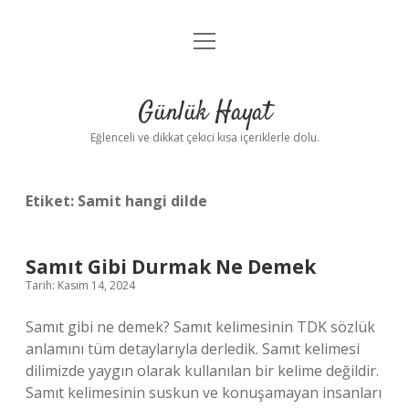
menüyü
Anasayfa
aç
Gizlilik Politikası
Günlük Hayat
Yasal Uyarı
Eğlenceli ve dikkat çekici kısa içeriklerle dolu.
Hakkımızda
Etiket:
Samit hangi dilde
Samıt Gibi Durmak Ne Demek
Tarih: Kasım 14, 2024
Samıt gibi ne demek? Samıt kelimesinin TDK sözlük
anlamını tüm detaylarıyla derledik. Samıt kelimesi
dilimizde yaygın olarak kullanılan bir kelime değildir.
Samıt kelimesinin suskun ve konuşamayan insanları