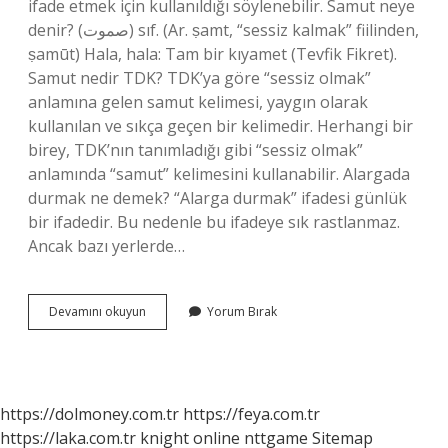
ifade etmek için kullanıldığı söylenebilir. Samut neye
denir? (ﺻﻤﻮﺕ) sıf. (Ar. ṣamt, “sessiz kalmak” fiilinden,
ṣamūt) Hala, hala: Tam bir kıyamet (Tevfik Fikret).
Samut nedir TDK? TDK’ya göre “sessiz olmak”
anlamına gelen samut kelimesi, yaygın olarak
kullanılan ve sıkça geçen bir kelimedir. Herhangi bir
birey, TDK’nın tanımladığı gibi “sessiz olmak”
anlamında “samut” kelimesini kullanabilir. Alargada
durmak ne demek? “Alarga durmak” ifadesi günlük
bir ifadedir. Bu nedenle bu ifadeye sık rastlanmaz.
Ancak bazı yerlerde…
Samıt
Devamını okuyun
Yorum Bırak
Gibi
Durmak
Ne
Demek
https://dolmoney.com.tr
https://feya.com.tr
https://laka.com.tr
knight online
nttgame
Sitemap