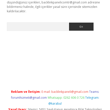
düşündüğünüz içerikleri,
backlinkpanelicomtr@gmail.com
adresine
bildirmeniz halinde, ilgili içerikler yasal süre içerisinde sitemizden
kaldırılacaktır.
Arama
ci giriş
betexper.xyz
Reklam ve İletişim:
E-mail:
backlinkpaneli@gmail.com
Teams:
forumhizmeti@gmail.com
Whatsapp: 0262 606 0 726
Telegram:
@karabul
Yasal Uyarı:
Sitemiz, 5651 Sayılı Kanun gereğince Bilgi Teknolojileri