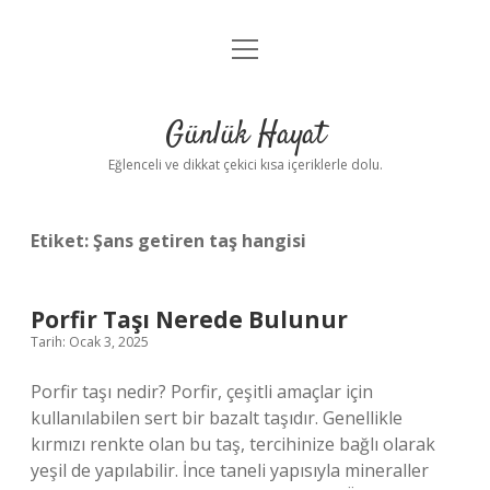
menüyü
Anasayfa
aç
Gizlilik Politikası
Günlük Hayat
Yasal Uyarı
Eğlenceli ve dikkat çekici kısa içeriklerle dolu.
Hakkımızda
Etiket:
Şans getiren taş hangisi
Porfir Taşı Nerede Bulunur
Tarih: Ocak 3, 2025
Porfir taşı nedir? Porfir, çeşitli amaçlar için
kullanılabilen sert bir bazalt taşıdır. Genellikle
kırmızı renkte olan bu taş, tercihinize bağlı olarak
yeşil de yapılabilir. İnce taneli yapısıyla mineraller