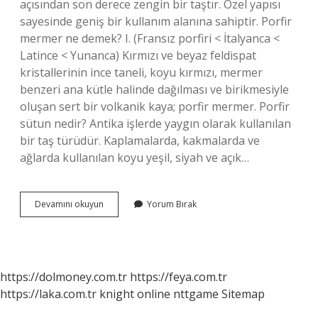
açısından son derece zengin bir taştır. Özel yapısı
sayesinde geniş bir kullanım alanına sahiptir. Porfir
mermer ne demek? I. (Fransız porfiri < İtalyanca <
Latince < Yunanca) Kırmızı ve beyaz feldispat
kristallerinin ince taneli, koyu kırmızı, mermer
benzeri ana kütle halinde dağılması ve birikmesiyle
oluşan sert bir volkanik kaya; porfir mermer. Porfir
sütun nedir? Antika işlerde yaygın olarak kullanılan
bir taş türüdür. Kaplamalarda, kakmalarda ve
ağlarda kullanılan koyu yeşil, siyah ve açık…
Porfir
Devamını okuyun
Yorum Bırak
Taşı
Nerede
Bulunur
https://dolmoney.com.tr
https://feya.com.tr
https://laka.com.tr
knight online
nttgame
Sitemap