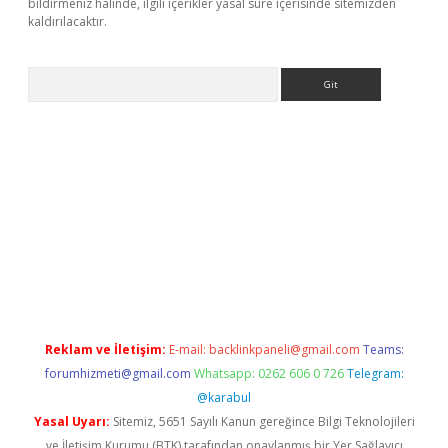
bildirmeniz halinde, ilgili içerikler yasal süre içerisinde sitemizden
kaldırılacaktır.
Arama
ci giriş
betexper.xyz
Reklam ve İletişim:
E-mail:
backlinkpaneli@gmail.com
Teams:
forumhizmeti@gmail.com
Whatsapp: 0262 606 0 726
Telegram:
@karabul
Yasal Uyarı:
Sitemiz, 5651 Sayılı Kanun gereğince Bilgi Teknolojileri
ve İletişim Kurumu (BTK) tarafından onaylanmış bir Yer Sağlayıcı