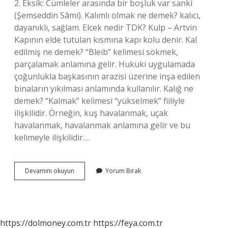
2. Eksik: Cümleler arasında bir boşluk var sanki
(Şemseddin Sâmi). Kalımlı olmak ne demek? kalıcı,
dayanıklı, sağlam. Elcek nedir TDK? Kulp – Artvin
Kapının elde tutulan kısmına kapı kolu denir. Kal
edilmiş ne demek? “Bleib” kelimesi sökmek,
parçalamak anlamına gelir. Hukuki uygulamada
çoğunlukla başkasının arazisi üzerine inşa edilen
binaların yıkılması anlamında kullanılır. Kalığ ne
demek? “Kalmak” kelimesi “yükselmek” fiiliyle
ilişkilidir. Örneğin, kuş havalanmak, uçak
havalanmak, havalanmak anlamına gelir ve bu
kelimeyle ilişkilidir.…
Kalık
Devamını okuyun
Yorum Bırak
Nedir
Ne
Demek
https://dolmoney.com.tr
https://feya.com.tr