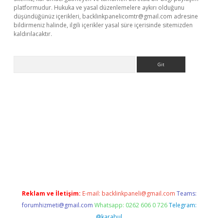
platformudur. Hukuka ve yasal düzenlemelere aykırı olduğunu
düşündüğünüz içerikleri,
backlinkpanelicomtr@gmail.com
adresine
bildirmeniz halinde, ilgili içerikler yasal süre içerisinde sitemizden
kaldırılacaktır.
Arama
tci giriş
betexper.xyz
Reklam ve İletişim:
E-mail:
backlinkpaneli@gmail.com
Teams:
forumhizmeti@gmail.com
Whatsapp: 0262 606 0 726
Telegram:
@karabul