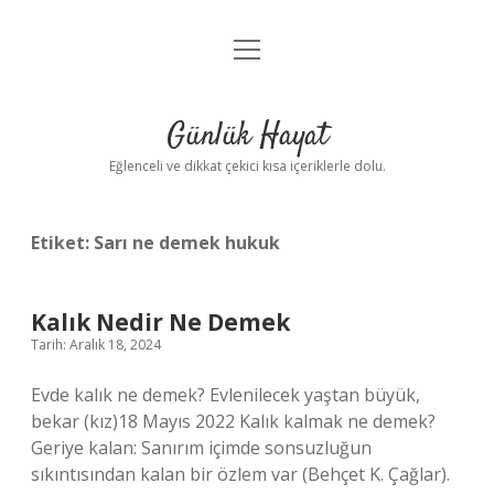
menüyü
Anasayfa
aç
Gizlilik Politikası
Günlük Hayat
Yasal Uyarı
Eğlenceli ve dikkat çekici kısa içeriklerle dolu.
Hakkımızda
Etiket:
Sarı ne demek hukuk
Kalık Nedir Ne Demek
Tarih: Aralık 18, 2024
Evde kalık ne demek? Evlenilecek yaştan büyük,
bekar (kız)18 Mayıs 2022 Kalık kalmak ne demek?
Geriye kalan: Sanırım içimde sonsuzluğun
sıkıntısından kalan bir özlem var (Behçet K. Çağlar).