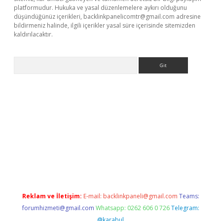
platformudur. Hukuka ve yasal düzenlemelere aykırı olduğunu
düşündüğünüz içerikleri,
backlinkpanelicomtr@gmail.com
adresine
bildirmeniz halinde, ilgili içerikler yasal süre içerisinde sitemizden
kaldırılacaktır.
Arama
ci giriş
betexper.xyz
Reklam ve İletişim:
E-mail:
backlinkpaneli@gmail.com
Teams:
forumhizmeti@gmail.com
Whatsapp: 0262 606 0 726
Telegram:
@karabul