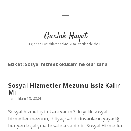
menüyü
Anasayfa
aç
Gizlilik Politikası
Günlük Hayat
Yasal Uyarı
Eğlenceli ve dikkat çekici kısa içeriklerle dolu.
Hakkımızda
Etiket:
Sosyal hizmet okusam ne olur sana
Sosyal Hizmetler Mezunu Işsiz Kalır
Mı
Tarih: Ekim 18, 2024
Sosyal hizmet iş imkanı var mı? İki yıllık sosyal
hizmetler mezunu, ihtiyaç sahibi insanların yaşadığı
her yerde çalışma fırsatına sahiptir. Sosyal Hizmetler