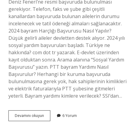
Deniz Feneri’ne resmi başvuruda bulunulması
gerekiyor. Telefon, faks ve şube gibi çeşitli
kanallardan başvuruda bulunan ailelerin durumu
incelenecek ve tatil ödeneği almaları sağlanacaktır.
2024 bayram Harçlığı Başvurusu Nasıl Yapılır?
Düşük gelirli aileler devletten destek alıyor. 2024 yılı
sosyal yardım başvuruları başladı. Türkiye ne
hakkında? com dot tr yazarak. E-devlet üzerinden
kayıt olduktan sonra. Arama alanına “Sosyal Yardım
Başvurusu” yazın. PTT bayram Yardımı Nasıl
Başvurulur? Herhangi bir kuruma başvuruda
bulunulmasına gerek yok, hak sahiplerinin kimlikleri
ve elektrik faturalarıyla PTT şubesine gitmeleri
yeterli. Bayram yardımı kimlere verilecek? SSI’dan…
Bayram
Devamını okuyun
6 Yorum
Yardım
Parası
Nasıl