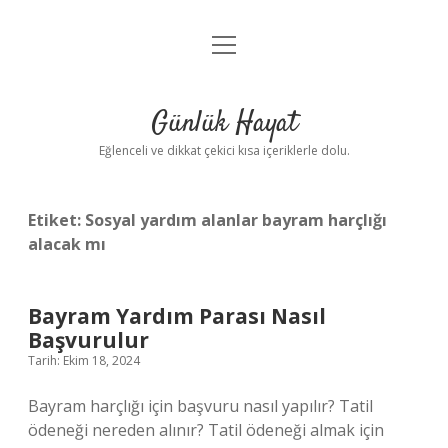
menüyü
Anasayfa
aç
Gizlilik Politikası
Günlük Hayat
Yasal Uyarı
Eğlenceli ve dikkat çekici kısa içeriklerle dolu.
Hakkımızda
Etiket:
Sosyal yardım alanlar bayram harçlığı
alacak mı
Bayram Yardım Parası Nasıl
Başvurulur
Tarih: Ekim 18, 2024
Bayram harçlığı için başvuru nasıl yapılır? Tatil
ödeneği nereden alınır? Tatil ödeneği almak için