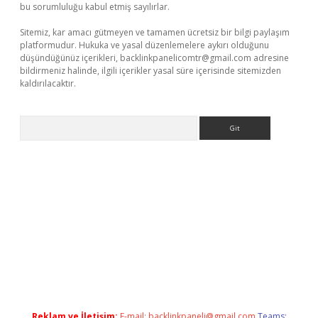
bu sorumluluğu kabul etmiş sayılırlar.
Sitemiz, kar amacı gütmeyen ve tamamen ücretsiz bir bilgi paylaşım
platformudur. Hukuka ve yasal düzenlemelere aykırı olduğunu
düşündüğünüz içerikleri,
backlinkpanelicomtr@gmail.com
adresine
bildirmeniz halinde, ilgili içerikler yasal süre içerisinde sitemizden
kaldırılacaktır.
Arama
i giriş
betexper.xyz
Reklam ve İletişim:
E-mail:
backlinkpaneli@gmail.com
Teams: