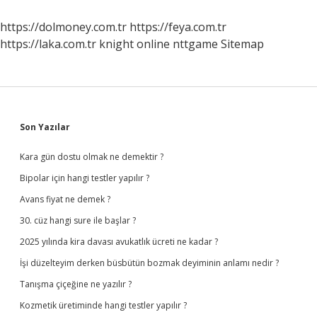
Başvurulur
https://dolmoney.com.tr
https://feya.com.tr
https://laka.com.tr
knight online
nttgame
Sitemap
Sidebar
Son Yazılar
Kara gün dostu olmak ne demektir ?
Bipolar için hangi testler yapılır ?
Avans fiyat ne demek ?
30. cüz hangi sure ile başlar ?
2025 yılında kira davası avukatlık ücreti ne kadar ?
İşi düzelteyim derken büsbütün bozmak deyiminin anlamı nedir ?
Tanışma çiçeğine ne yazılır ?
Kozmetik üretiminde hangi testler yapılır ?