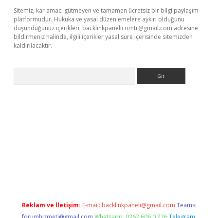
Sitemiz, kar amacı gütmeyen ve tamamen ücretsiz bir bilgi paylaşım
platformudur. Hukuka ve yasal düzenlemelere aykırı olduğunu
düşündüğünüz içerikleri,
backlinkpanelicomtr@gmail.com
adresine
bildirmeniz halinde, ilgili içerikler yasal süre içerisinde sitemizden
kaldırılacaktır.
Arama
z
Reklam ve İletişim:
E-mail:
backlinkpaneli@gmail.com
Teams:
forumhizmeti@gmail.com
Whatsapp: 0262 606 0 726
Telegram: