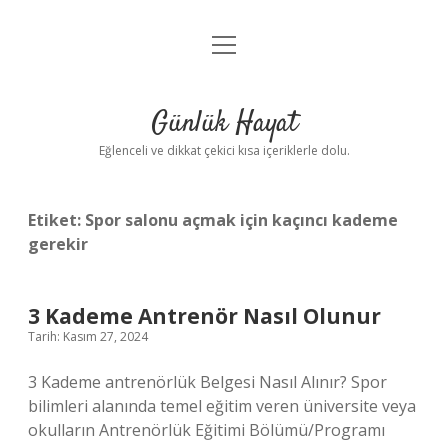
menüyü
Anasayfa
aç
Gizlilik Politikası
Günlük Hayat
Yasal Uyarı
Eğlenceli ve dikkat çekici kısa içeriklerle dolu.
Hakkımızda
Etiket:
Spor salonu açmak için kaçıncı kademe
gerekir
3 Kademe Antrenör Nasıl Olunur
Tarih: Kasım 27, 2024
3 Kademe antrenörlük Belgesi Nasıl Alınır? Spor
bilimleri alanında temel eğitim veren üniversite veya
okulların Antrenörlük Eğitimi Bölümü/Programı