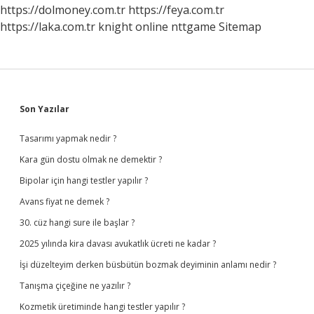
https://dolmoney.com.tr
https://feya.com.tr
https://laka.com.tr
knight online
nttgame
Sitemap
Sidebar
Son Yazılar
Tasarımı yapmak nedir ?
Kara gün dostu olmak ne demektir ?
Bipolar için hangi testler yapılır ?
Avans fiyat ne demek ?
30. cüz hangi sure ile başlar ?
2025 yılında kira davası avukatlık ücreti ne kadar ?
İşi düzelteyim derken büsbütün bozmak deyiminin anlamı nedir ?
Tanışma çiçeğine ne yazılır ?
Kozmetik üretiminde hangi testler yapılır ?