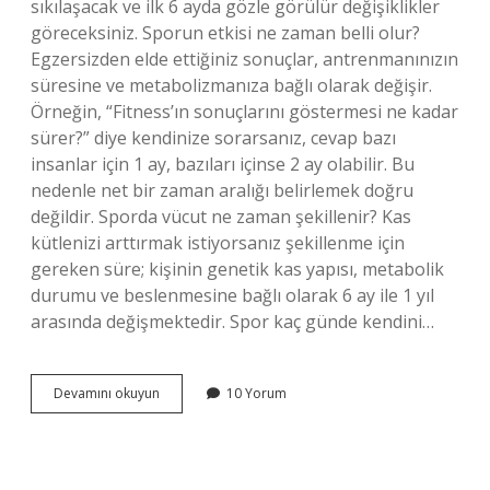
sıkılaşacak ve ilk 6 ayda gözle görülür değişiklikler
göreceksiniz. Sporun etkisi ne zaman belli olur?
Egzersizden elde ettiğiniz sonuçlar, antrenmanınızın
süresine ve metabolizmanıza bağlı olarak değişir.
Örneğin, “Fitness’ın sonuçlarını göstermesi ne kadar
sürer?” diye kendinize sorarsanız, cevap bazı
insanlar için 1 ay, bazıları içinse 2 ay olabilir. Bu
nedenle net bir zaman aralığı belirlemek doğru
değildir. Sporda vücut ne zaman şekillenir? Kas
kütlenizi arttırmak istiyorsanız şekillenme için
gereken süre; kişinin genetik kas yapısı, metabolik
durumu ve beslenmesine bağlı olarak 6 ay ile 1 yıl
arasında değişmektedir. Spor kaç günde kendini…
Sporda
Devamını okuyun
10 Yorum
Gözle
Görülür
Değişim
Ne