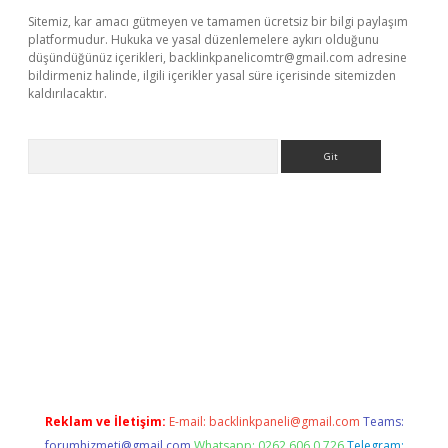
Sitemiz, kar amacı gütmeyen ve tamamen ücretsiz bir bilgi paylaşım
platformudur. Hukuka ve yasal düzenlemelere aykırı olduğunu
düşündüğünüz içerikleri,
backlinkpanelicomtr@gmail.com
adresine
bildirmeniz halinde, ilgili içerikler yasal süre içerisinde sitemizden
kaldırılacaktır.
Arama
etci giriş
betexper.xyz
Reklam ve İletişim:
E-mail:
backlinkpaneli@gmail.com
Teams:
forumhizmeti@gmail.com
Whatsapp: 0262 606 0 726
Telegram: