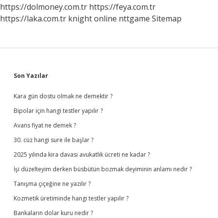
Zaman
https://dolmoney.com.tr
https://feya.com.tr
Olur
https://laka.com.tr
knight online
nttgame
Sitemap
Sidebar
Son Yazılar
Kara gün dostu olmak ne demektir ?
Bipolar için hangi testler yapılır ?
Avans fiyat ne demek ?
30. cüz hangi sure ile başlar ?
2025 yılında kira davası avukatlık ücreti ne kadar ?
İşi düzelteyim derken büsbütün bozmak deyiminin anlamı nedir ?
Tanışma çiçeğine ne yazılır ?
Kozmetik üretiminde hangi testler yapılır ?
Bankaların dolar kuru nedir ?