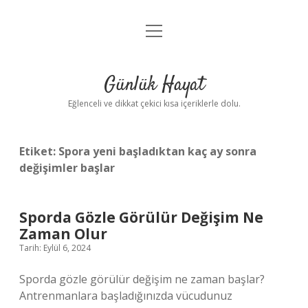
menüyü
Anasayfa
aç
Gizlilik Politikası
Günlük Hayat
Yasal Uyarı
Eğlenceli ve dikkat çekici kısa içeriklerle dolu.
Hakkımızda
Etiket:
Spora yeni başladıktan kaç ay sonra
değişimler başlar
Sporda Gözle Görülür Değişim Ne
Zaman Olur
Tarih: Eylül 6, 2024
Sporda gözle görülür değişim ne zaman başlar?
Antrenmanlara başladığınızda vücudunuz