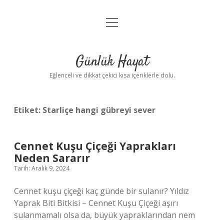
menüyü
Anasayfa
aç
Gizlilik Politikası
Günlük Hayat
Yasal Uyarı
Eğlenceli ve dikkat çekici kısa içeriklerle dolu.
Hakkımızda
Etiket:
Starliçe hangi gübreyi sever
Cennet Kuşu Çiçeği Yaprakları
Neden Sararır
Tarih: Aralık 9, 2024
Cennet kuşu çiçeği kaç günde bir sulanır? Yıldız
Yaprak Biti Bitkisi – Cennet Kuşu Çiçeği aşırı
sulanmamalı olsa da, büyük yapraklarından nem