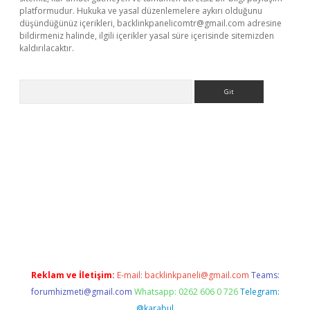
platformudur. Hukuka ve yasal düzenlemelere aykırı olduğunu
düşündüğünüz içerikleri,
backlinkpanelicomtr@gmail.com
adresine
bildirmeniz halinde, ilgili içerikler yasal süre içerisinde sitemizden
kaldırılacaktır.
Arama
ci giriş
betexper.xyz
Reklam ve İletişim:
E-mail:
backlinkpaneli@gmail.com
Teams:
forumhizmeti@gmail.com
Whatsapp: 0262 606 0 726
Telegram:
@karabul