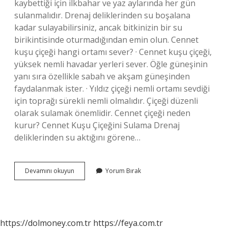
kaybettiği için ilkbahar ve yaz aylarında her gün
sulanmalıdır. Drenaj deliklerinden su boşalana
kadar sulayabilirsiniz, ancak bitkinizin bir su
birikintisinde oturmadığından emin olun. Cennet
kuşu çiçeği hangi ortamı sever? · Cennet kuşu çiçeği,
yüksek nemli havadar yerleri sever. Öğle güneşinin
yanı sıra özellikle sabah ve akşam güneşinden
faydalanmak ister. · Yıldız çiçeği nemli ortamı sevdiği
için toprağı sürekli nemli olmalıdır. Çiçeği düzenli
olarak sulamak önemlidir. Cennet çiçeği neden
kurur? Cennet Kuşu Çiçeğini Sulama Drenaj
deliklerinden su aktığını görene…
Cennet
Devamını okuyun
Yorum Bırak
Kuşu
Çiçeği
Yaprakları
Neden
Sararır
https://dolmoney.com.tr
https://feya.com.tr