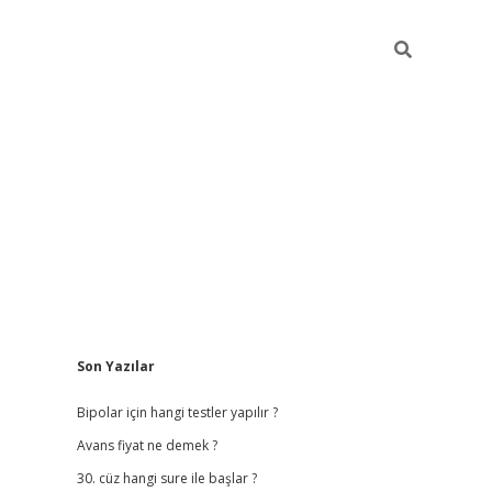
Sidebar
Son Yazılar
betci giriş
b
Bipolar için hangi testler yapılır ?
Avans fiyat ne demek ?
30. cüz hangi sure ile başlar ?