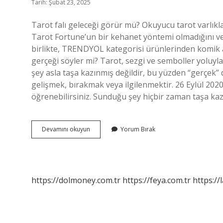
Tarih: Şubat 23, 2025
Tarot falı geleceği görür mü? Okuyucu tarot varlıkl
Tarot Fortune’un bir kehanet yöntemi olmadığını 
birlikte, TRENDYOL kategorisi ürünlerinden komik anla
gerçeği söyler mi? Tarot, sezgi ve semboller yoluyla
şey asla taşa kazınmış değildir, bu yüzden “gerçek”
gelişmek, bırakmak veya ilgilenmektir. 26 Eylül 2020 
öğrenebilirsiniz. Sunduğu şey hiçbir zaman taşa ka
Tarot
Devamını okuyun
Yorum Bırak
Nasıl
Geleceği
Biliyor
https://dolmoney.com.tr
https://feya.com.tr
https://