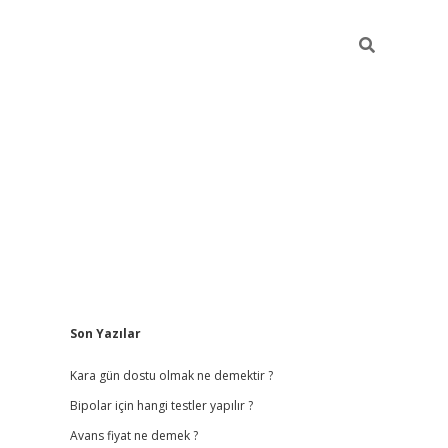
Sidebar
Son Yazılar
betci giriş
b
Kara gün dostu olmak ne demektir ?
Bipolar için hangi testler yapılır ?
Avans fiyat ne demek ?