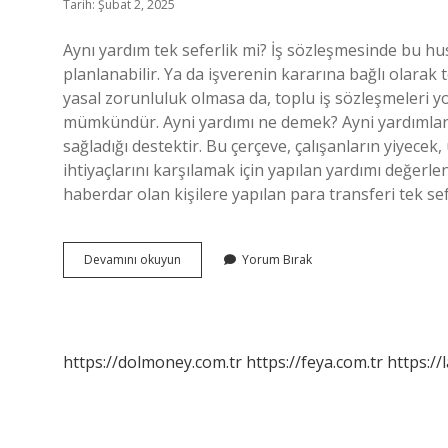
Tarih: Şubat 2, 2025
Aynı yardım tek seferlik mi? İş sözleşmesinde bu hu
planlanabilir. Ya da işverenin kararına bağlı olarak te
yasal zorunluluk olmasa da, toplu iş sözleşmeleri 
mümkündür. Ayni yardımı ne demek? Ayni yardımlar, 
sağladığı destektir. Bu çerçeve, çalışanların yiyecek,
ihtiyaçlarını karşılamak için yapılan yardımı değerl
haberdar olan kişilere yapılan para transferi tek sef
Tek
Devamını okuyun
Yorum Bırak
Seferlik
Ayni
Yardım
Ne
Demek
https://dolmoney.com.tr
https://feya.com.tr
https://