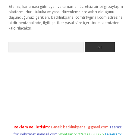
Sitemiz, kar amacı gütmeyen ve tamamen ücretsiz bir bilgi paylaşım
platformudur. Hukuka ve yasal düzenlemelere aykırı olduğunu
düşündüğünüz içerikleri,
backlinkpanelicomtr@gmail.com
adresine
bildirmeniz halinde, ilgili içerikler yasal süre içerisinde sitemizden
kaldırılacaktır.
Arama
ci giriş
betexper.xyz
Reklam ve İletişim:
E-mail:
backlinkpaneli@gmail.com
Teams:
forumhizmeti@gmail.com
Whatsapp: 0262 606 0 726
Telegram: