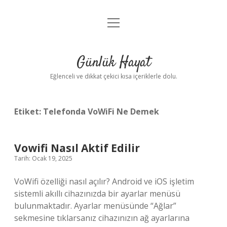
menüyü
Anasayfa
aç
Gizlilik Politikası
Günlük Hayat
Yasal Uyarı
Eğlenceli ve dikkat çekici kısa içeriklerle dolu.
Hakkımızda
Etiket:
Telefonda VoWiFi Ne Demek
Vowifi Nasıl Aktif Edilir
Tarih: Ocak 19, 2025
VoWifi özelliği nasıl açılır? Android ve iOS işletim
sistemli akıllı cihazınızda bir ayarlar menüsü
bulunmaktadır. Ayarlar menüsünde “Ağlar”
sekmesine tıklarsanız cihazınızın ağ ayarlarına