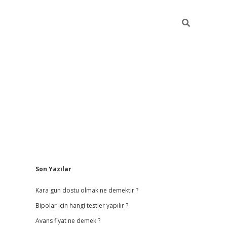
Sidebar
Son Yazılar
betci giriş
b
Kara gün dostu olmak ne demektir ?
Bipolar için hangi testler yapılır ?
Avans fiyat ne demek ?