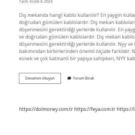
Tarih: Aralık 4, 2024
Dış mekanda hangi kablo kullanılır? En yaygın kulla
doğrudan gömülen kablolardır. Dış mekan kabloları ge
döşenmesini gerektirdiği yerlerde kullanılır. En yay
ve doğrudan gömülen kablolardır. Dış mekan kabloları
döşenmesini gerektirdiği yerlerde kullanılır. Nyy v
bakımından birbirlerinden önemli ölçüde farklıdır. 
esnek ve çok katmanlı bir yapıya sahipken, NYY kabl
Dış
Devamını okuyun
Yorum Bırak
Ortamda
Hangi
Kablo
Kullanılır
https://dolmoney.com.tr
https://feya.com.tr
https://