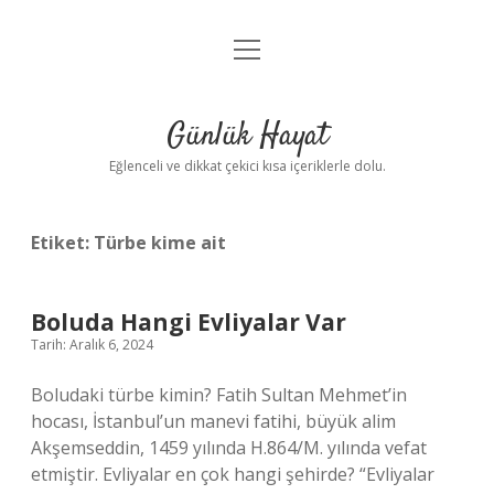
menüyü
Anasayfa
aç
Gizlilik Politikası
Günlük Hayat
Yasal Uyarı
Eğlenceli ve dikkat çekici kısa içeriklerle dolu.
Hakkımızda
Etiket:
Türbe kime ait
Boluda Hangi Evliyalar Var
Tarih: Aralık 6, 2024
Boludaki türbe kimin? Fatih Sultan Mehmet’in
hocası, İstanbul’un manevi fatihi, büyük alim
Akşemseddin, 1459 yılında H.864/M. yılında vefat
etmiştir. Evliyalar en çok hangi şehirde? “Evliyalar