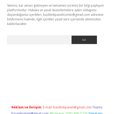
Sitemiz, kar amacı gütmeyen ve tamamen ücretsiz bir bilgi paylaşım
platformudur. Hukuka ve yasal düzenlemelere aykırı olduğunu
düşündüğünüz içerikleri,
backlinkpanelicomtr@gmail.com
adresine
bildirmeniz halinde, ilgili içerikler yasal süre içerisinde sitemizden
kaldırılacaktır.
Arama
ci giriş
betexper.xyz
Reklam ve İletişim:
E-mail:
backlinkpaneli@gmail.com
Teams:
forumhizmeti@gmail.com
Whatsapp: 0262 606 0 726
Telegram: