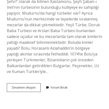
Şehri” olarak da bilinen Kastamonu, Şeyh Şaban-ı
Veli’nin türbesinin bulunduğu külliyeye ev sahipliği
yapıyor. Mudurnu’da hangi türbeler var? Ayrıca
Mudurnu’nun merkezinde ve tepelerde sıralanmış
mezarlar da dikkat çekmektedir. Yeşil Türbe, Doruk
Baba Türbesi ve Arslan Baba Türbesi bunlardan
sadece üçüdür ve bu mezarlarda tam olarak kimlerin
yattığı maalesef bilinmemektedir. Boluda kimler
yaşadı? Bolu, Horasanlı Aslahaddin’in bölgeye
yaptığı akınlar sırasında fethedildi. 1074’te Bolu’ya
yerleşen Türkmenler, Bizanslıların çok önceden
Balkanlardan getirdikleri Bulgarlar, Peçenekler, Uz
ve Kuman Türkleriyle…
Boluda
Devamını okuyun
Yorum Bırak
Hangi
Evliyalar
Var