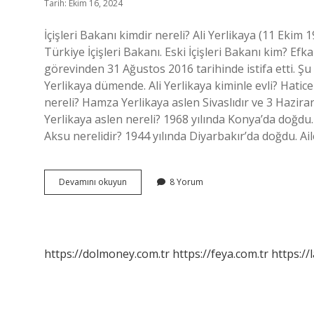
Tarih: Ekim 16, 2024
İçişleri Bakanı kimdir nereli? Ali Yerlikaya (11 Eki
Türkiye İçişleri Bakanı. Eski İçişleri Bakanı kim? Efka
görevinden 31 Ağustos 2016 tarihinde istifa etti. Şu 
Yerlikaya dümende. Ali Yerlikaya kiminle evli? Hatice 
nereli? Hamza Yerlikaya aslen Sivaslıdır ve 3 Hazir
Yerlikaya aslen nereli? 1968 yılında Konya’da doğdu.
Aksu nerelidir? 1944 yılında Diyarbakır’da doğdu. Ai
Iç
Devamını okuyun
8 Yorum
Işleri
Bakanı
Kimdir
https://dolmoney.com.tr
https://feya.com.tr
https://