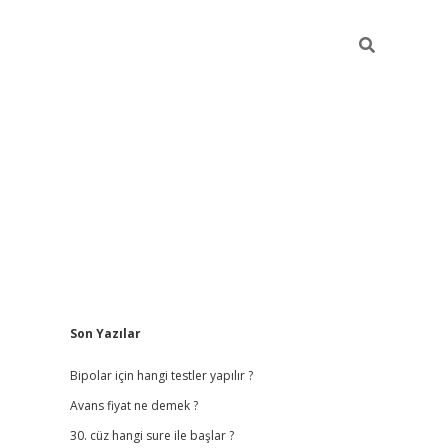
Sidebar
Son Yazılar
betci giriş
Bipolar için hangi testler yapılır ?
Avans fiyat ne demek ?
30. cüz hangi sure ile başlar ?