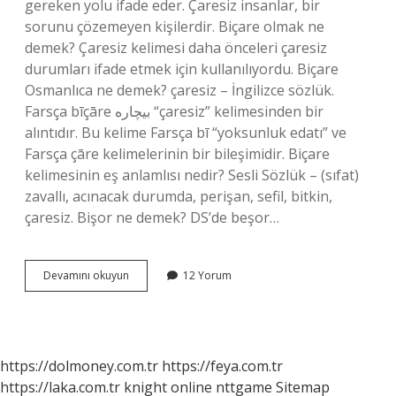
gereken yolu ifade eder. Çaresiz insanlar, bir
sorunu çözemeyen kişilerdir. Biçare olmak ne
demek? Çaresiz kelimesi daha önceleri çaresiz
durumları ifade etmek için kullanılıyordu. Biçare
Osmanlıca ne demek? çaresiz – İngilizce sözlük.
Farsça bīçāre بیچاره “çaresiz” kelimesinden bir
alıntıdır. Bu kelime Farsça bī “yoksunluk edatı” ve
Farsça çāre kelimelerinin bir bileşimidir. Biçare
kelimesinin eş anlamlısı nedir? Sesli Sözlük – (sıfat)
zavallı, acınacak durumda, perişan, sefil, bitkin,
çaresiz. Bişor ne demek? DS’de beşor…
Biçkici
Devamını okuyun
12 Yorum
Ne
Demek
https://dolmoney.com.tr
https://feya.com.tr
https://laka.com.tr
knight online
nttgame
Sitemap