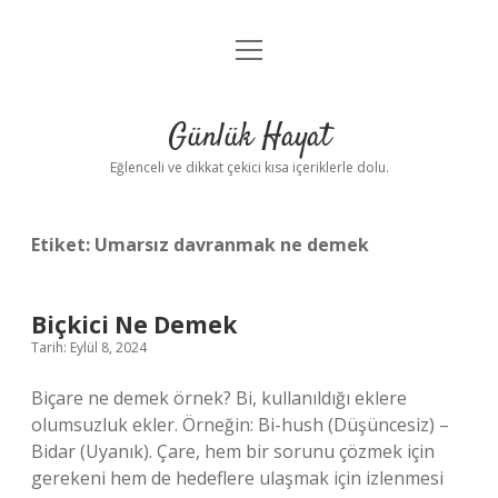
menüyü
Anasayfa
aç
Gizlilik Politikası
Günlük Hayat
Yasal Uyarı
Eğlenceli ve dikkat çekici kısa içeriklerle dolu.
Hakkımızda
Etiket:
Umarsız davranmak ne demek
Biçkici Ne Demek
Tarih: Eylül 8, 2024
Biçare ne demek örnek? Bi, kullanıldığı eklere
olumsuzluk ekler. Örneğin: Bi-hush (Düşüncesiz) –
Bidar (Uyanık). Çare, hem bir sorunu çözmek için
gerekeni hem de hedeflere ulaşmak için izlenmesi