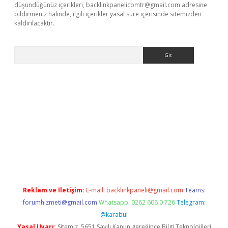
düşündüğünüz içerikleri,
backlinkpanelicomtr@gmail.com
adresine
bildirmeniz halinde, ilgili içerikler yasal süre içerisinde sitemizden
kaldırılacaktır.
Arama
ci giriş
betexper.xyz
Reklam ve İletişim:
E-mail:
backlinkpaneli@gmail.com
Teams:
forumhizmeti@gmail.com
Whatsapp: 0262 606 0 726
Telegram:
@karabul
Yasal Uyarı:
Sitemiz, 5651 Sayılı Kanun gereğince Bilgi Teknolojileri