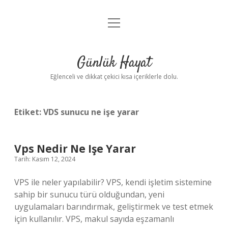
menüyü
Anasayfa
aç
Gizlilik Politikası
Günlük Hayat
Yasal Uyarı
Eğlenceli ve dikkat çekici kısa içeriklerle dolu.
Hakkımızda
Etiket:
VDS sunucu ne işe yarar
Vps Nedir Ne Işe Yarar
Tarih: Kasım 12, 2024
VPS ile neler yapılabilir? VPS, kendi işletim sistemine
sahip bir sunucu türü olduğundan, yeni
uygulamaları barındırmak, geliştirmek ve test etmek
için kullanılır. VPS, makul sayıda eşzamanlı