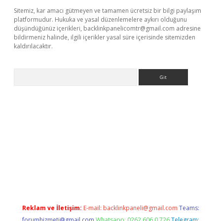
Sitemiz, kar amacı gütmeyen ve tamamen ücretsiz bir bilgi paylaşım
platformudur. Hukuka ve yasal düzenlemelere aykırı olduğunu
düşündüğünüz içerikleri,
backlinkpanelicomtr@gmail.com
adresine
bildirmeniz halinde, ilgili içerikler yasal süre içerisinde sitemizden
kaldırılacaktır.
Arama
tci giriş
betexper.xyz
Reklam ve İletişim:
E-mail:
backlinkpaneli@gmail.com
Teams:
forumhizmeti@gmail.com
Whatsapp: 0262 606 0 726
Telegram: