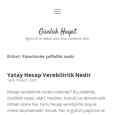
menüyü
Anasayfa
aç
Gizlilik Politikası
Günlük Hayat
Yasal Uyarı
Eğlenceli ve dikkat çekici kısa içeriklerle dolu.
Hakkımızda
Etiket:
Yönetimde şeffaflık nedir
Yatay Hesap Verebilirlik Nedir
Tarih: Ocak 21, 2025
Hesap verebilirlik türleri nelerdir? Bu nedenle,
özellikle siyasi, idari, mesleki, hukuki ve demokratik
olmak üzere her türlü hesap verebilirlik büyük
önem taşımaktadır. Ancak, her örgütün yapısına ve