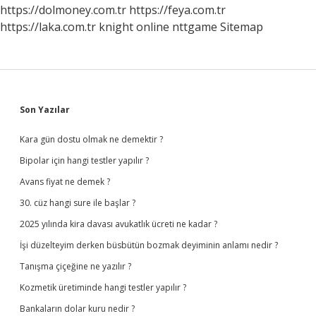
https://dolmoney.com.tr
https://feya.com.tr
https://laka.com.tr
knight online
nttgame
Sitemap
Sidebar
Son Yazılar
Kara gün dostu olmak ne demektir ?
Bipolar için hangi testler yapılır ?
Avans fiyat ne demek ?
30. cüz hangi sure ile başlar ?
2025 yılında kira davası avukatlık ücreti ne kadar ?
İşi düzelteyim derken büsbütün bozmak deyiminin anlamı nedir ?
Tanışma çiçeğine ne yazılır ?
Kozmetik üretiminde hangi testler yapılır ?
Bankaların dolar kuru nedir ?