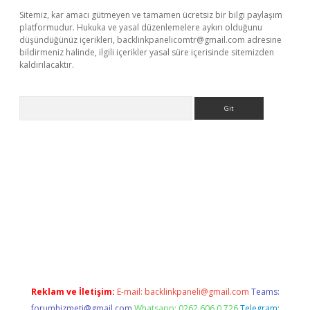
Sitemiz, kar amacı gütmeyen ve tamamen ücretsiz bir bilgi paylaşım
platformudur. Hukuka ve yasal düzenlemelere aykırı olduğunu
düşündüğünüz içerikleri,
backlinkpanelicomtr@gmail.com
adresine
bildirmeniz halinde, ilgili içerikler yasal süre içerisinde sitemizden
kaldırılacaktır.
Arama
tci giriş
betexper.xyz
Reklam ve İletişim:
E-mail:
backlinkpaneli@gmail.com
Teams:
forumhizmeti@gmail.com
Whatsapp: 0262 606 0 726
Telegram: