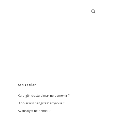
Sidebar
Son Yazılar
betci giriş
b
Kara gün dostu olmak ne demektir ?
Bipolar için hangi testler yapılır ?
Avans fiyat ne demek ?