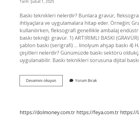
Tarih: Şubat 1, 2025
Baskı teknikleri nelerdir? Bunlara gravür, fleksografi
ihtiyaçlara ve uygulamalara hitap eder. Örneğin; Gr
kullanılırken, fleksografi genellikle ambalaj endüstri
baskı tekniği: gravür. 1) ARTIRIMLI BASKI (GRAVÜR) … 
şablon baskı (serigrafi) … linolyum ahşap baskı 4) 
çeşitleri nelerdir? Günümüzde baskı sektörü olduk
uygulanabilir. Baskı teknikleri sorusuna dijital bas
Kaç
Devamını okuyun
Yorum Bırak
Çeşit
Baskı
Tekniği
Vardır
https://dolmoney.com.tr
https://feya.com.tr
https://