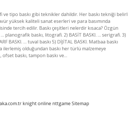
 ve tipo baskı gibi teknikler dahildir. Her baskı tekniği belirl
avür yüksek kaliteli sanat eserleri ve para basımında
sinde tercih edilir. Baskı çeşitleri nelerdir kısaca? Özgün
planografik baskı, litografi. 2) BASİT BASKI. … serigrafi. 3)
HARF BASKI. … tuval baskı 5) DİJİTAL BASKI. Matbaa baskı
ça ilerlemiş olduğundan baskı her türlü malzemeye
kı, ofset baskı, tampon baskı ve…
laka.com.tr
knight online
nttgame
Sitemap