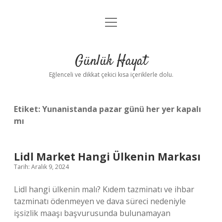
menüyü
Anasayfa
aç
Gizlilik Politikası
Günlük Hayat
Yasal Uyarı
Eğlenceli ve dikkat çekici kısa içeriklerle dolu.
Hakkımızda
Etiket:
Yunanistanda pazar günü her yer kapalı
mı
Lidl Market Hangi Ülkenin Markası
Tarih: Aralık 9, 2024
Lidl hangi ülkenin malı? Kıdem tazminatı ve ihbar
tazminatı ödenmeyen ve dava süreci nedeniyle
işsizlik maaşı başvurusunda bulunamayan