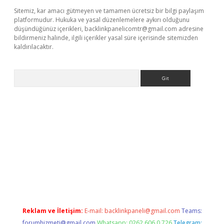
Sitemiz, kar amacı gütmeyen ve tamamen ücretsiz bir bilgi paylaşım
platformudur. Hukuka ve yasal düzenlemelere aykırı olduğunu
düşündüğünüz içerikleri,
backlinkpanelicomtr@gmail.com
adresine
bildirmeniz halinde, ilgili içerikler yasal süre içerisinde sitemizden
kaldırılacaktır.
Arama
ci giriş
betexper.xyz
Reklam ve İletişim:
E-mail:
backlinkpaneli@gmail.com
Teams:
forumhizmeti@gmail.com
Whatsapp: 0262 606 0 726
Telegram: