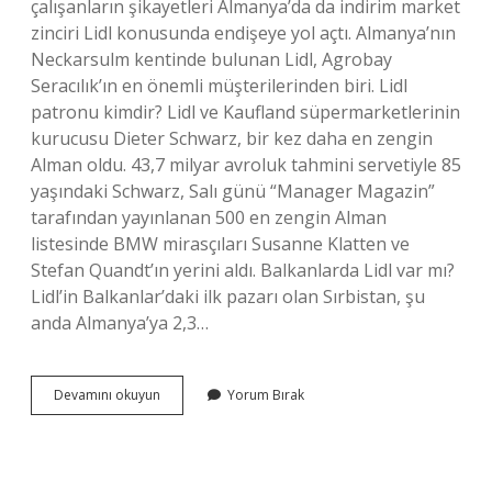
çalışanların şikayetleri Almanya’da da indirim market
zinciri Lidl konusunda endişeye yol açtı. Almanya’nın
Neckarsulm kentinde bulunan Lidl, Agrobay
Seracılık’ın en önemli müşterilerinden biri. Lidl
patronu kimdir? Lidl ve Kaufland süpermarketlerinin
kurucusu Dieter Schwarz, bir kez daha en zengin
Alman oldu. 43,7 milyar avroluk tahmini servetiyle 85
yaşındaki Schwarz, Salı günü “Manager Magazin”
tarafından yayınlanan 500 en zengin Alman
listesinde BMW mirasçıları Susanne Klatten ve
Stefan Quandt’ın yerini aldı. Balkanlarda Lidl var mı?
Lidl’in Balkanlar’daki ilk pazarı olan Sırbistan, şu
anda Almanya’ya 2,3…
Lidl
Devamını okuyun
Yorum Bırak
Market
Hangi
Ülkenin
Markası