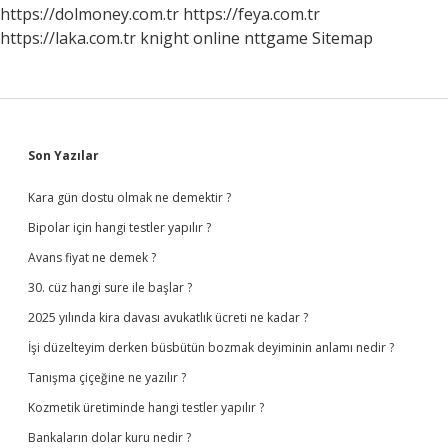
https://dolmoney.com.tr
https://feya.com.tr
https://laka.com.tr
knight online
nttgame
Sitemap
Sidebar
Son Yazılar
Kara gün dostu olmak ne demektir ?
Bipolar için hangi testler yapılır ?
Avans fiyat ne demek ?
30. cüz hangi sure ile başlar ?
2025 yılında kira davası avukatlık ücreti ne kadar ?
İşi düzelteyim derken büsbütün bozmak deyiminin anlamı nedir ?
Tanışma çiçeğine ne yazılır ?
Kozmetik üretiminde hangi testler yapılır ?
Bankaların dolar kuru nedir ?