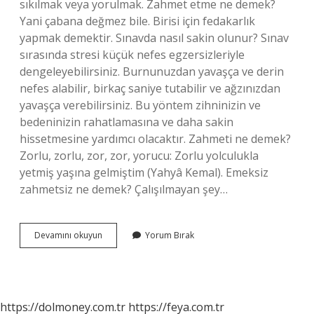
sıkılmak veya yorulmak. Zahmet etme ne demek?
Yani çabana değmez bile. Birisi için fedakarlık
yapmak demektir. Sınavda nasıl sakin olunur? Sınav
sırasında stresi küçük nefes egzersizleriyle
dengeleyebilirsiniz. Burnunuzdan yavaşça ve derin
nefes alabilir, birkaç saniye tutabilir ve ağzınızdan
yavaşça verebilirsiniz. Bu yöntem zihninizin ve
bedeninizin rahatlamasına ve daha sakin
hissetmesine yardımcı olacaktır. Zahmeti ne demek?
Zorlu, zorlu, zor, zor, yorucu: Zorlu yolculukla
yetmiş yaşına gelmiştim (Yahyâ Kemal). Emeksiz
zahmetsiz ne demek? Çalışılmayan şey…
Zahmet
Devamını okuyun
Yorum Bırak
Çekme
Sınav
Anlamı
Nedir
https://dolmoney.com.tr
https://feya.com.tr