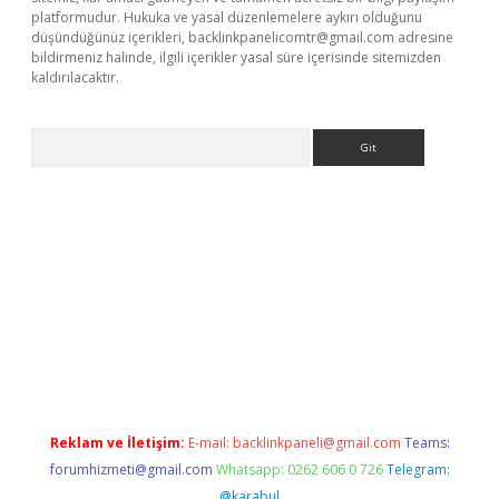
platformudur. Hukuka ve yasal düzenlemelere aykırı olduğunu
düşündüğünüz içerikleri,
backlinkpanelicomtr@gmail.com
adresine
bildirmeniz halinde, ilgili içerikler yasal süre içerisinde sitemizden
kaldırılacaktır.
Arama
tci giriş
betexper.xyz
Reklam ve İletişim:
E-mail:
backlinkpaneli@gmail.com
Teams:
forumhizmeti@gmail.com
Whatsapp: 0262 606 0 726
Telegram:
@karabul