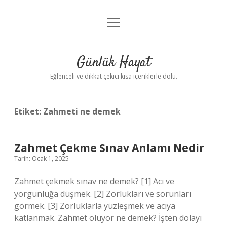
menüyü
Anasayfa
aç
Gizlilik Politikası
Günlük Hayat
Yasal Uyarı
Eğlenceli ve dikkat çekici kısa içeriklerle dolu.
Hakkımızda
Etiket:
Zahmeti ne demek
Zahmet Çekme Sınav Anlamı Nedir
Tarih: Ocak 1, 2025
Zahmet çekmek sınav ne demek? [1] Acı ve
yorgunluğa düşmek. [2] Zorlukları ve sorunları
görmek. [3] Zorluklarla yüzleşmek ve acıya
katlanmak. Zahmet oluyor ne demek? İşten dolayı